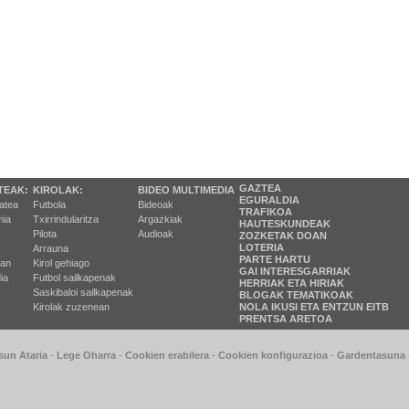
GAZTEA
TEAK:
KIROLAK:
BIDEO MULTIMEDIA
EGURALDIA
tatea
Futbola
Bideoak
TRAFIKOA
ia
Txirrindularitza
Argazkiak
HAUTESKUNDEAK
Pilota
Audioak
ZOZKETAK DOAN
LOTERIA
Arrauna
PARTE HARTU
ran
Kirol gehiago
GAI INTERESGARRIAK
ia
Futbol sailkapenak
HERRIAK ETA HIRIAK
Saskibaloi sailkapenak
BLOGAK TEMATIKOAK
Kirolak zuzenean
NOLA IKUSI ETA ENTZUN EITB
PRENTSA ARETOA
sun Ataria
-
Lege Oharra
-
Cookien erabilera
-
Cookien konfigurazioa
-
Gardentasuna