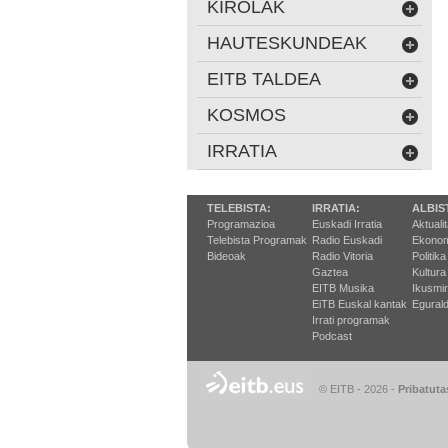
KIROLAK
HAUTESKUNDEAK
EITB TALDEA
KOSMOS
IRRATIA
TELEBISTA:
IRRATIA:
ALBIS
Programazioa
Euskadi Irratia
Aktuali
Telebista Programak
Radio Euskadi
Ekonom
Bideoak
Radio Vitoria
Politika
Gaztea
Kultura
EITB Musika
Ikusmi
EiTB Euskal kantak
Egurald
Irrati programak
Podcast
© EITB - 2026
-
Pribatuta