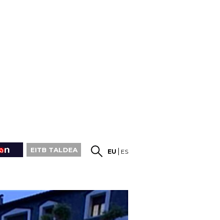
EITB TALDEA
EU
ES