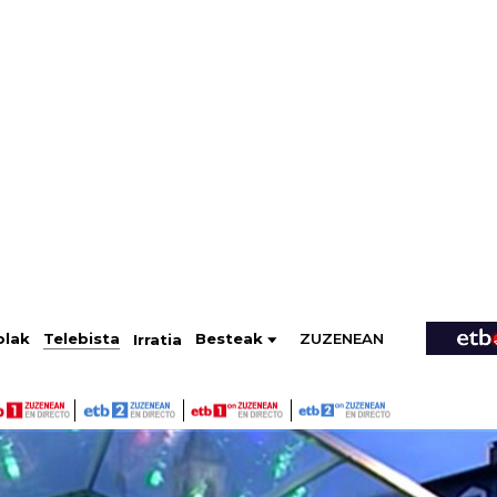
ZUZENEAN
Telebista
Besteak
olak
Irratia