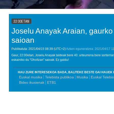
22:00ETAN
Joselu Anayak Araian, gaurko 
saioan
Publikatuta:
2021/04/15
08:39
(UTC+2)
Azken eguneratzea:
2021/04/17
1
Gaur, 22:00etan, Joselu Anayak taldeak bere 40. urteurrena bere sorterria
eskainiko du ''Oholtzan'' saioak. Ez galdu!
HAU ZURE INTERESEKOA BADA, BALITEKE BESTE GAI HAUEK 
Euskal musika
Telebista publikoa
Musika
Euskal Telebis
Bideo ikusienak
ETB1