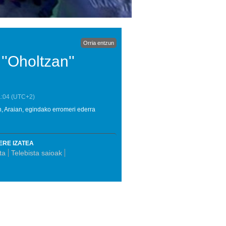
Orria entzun
''Oholtzan''
1:04
(UTC+2)
n, Araian, egindako erromeri ederra
ERE IZATEA
ta
Telebista saioak