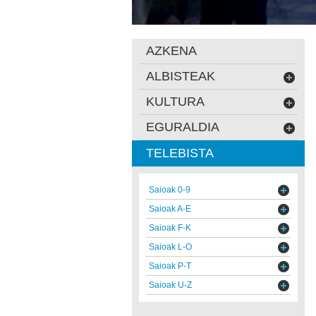
AZKENA
ALBISTEAK
KULTURA
EGURALDIA
TELEBISTA
Saioak 0-9
Saioak A-E
Saioak F-K
Saioak L-O
Saioak P-T
Saioak U-Z