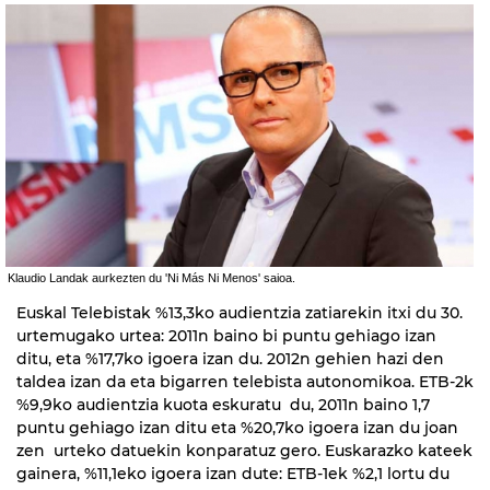
Klaudio Landak aurkezten du 'Ni Más Ni Menos' saioa.
Euskal Telebistak %13,3ko audientzia zatiarekin itxi du 30.
urtemugako urtea: 2011n baino bi puntu gehiago izan
ditu, eta %17,7ko igoera izan du. 2012n gehien hazi den
taldea izan da eta bigarren telebista autonomikoa. ETB-2k
%9,9ko audientzia kuota eskuratu du, 2011n baino 1,7
puntu gehiago izan ditu eta %20,7ko igoera izan du joan
zen urteko datuekin konparatuz gero. Euskarazko kateek
gainera, %11,1eko igoera izan dute: ETB-1ek %2,1 lortu du