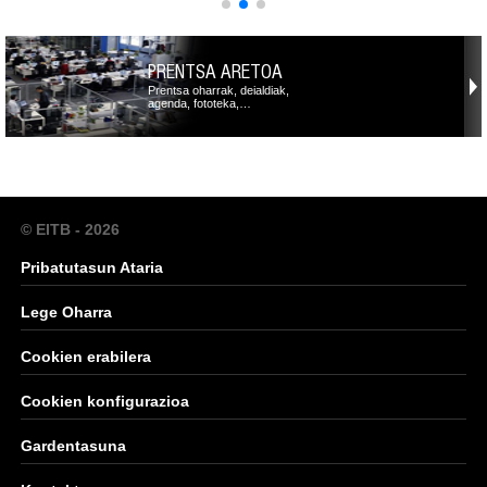
PRENTSA ARETOA
Prentsa oharrak, deialdiak,
agenda, fototeka,…
© EITB - 2026
Pribatutasun Ataria
Lege Oharra
Cookien erabilera
Cookien konfigurazioa
Gardentasuna