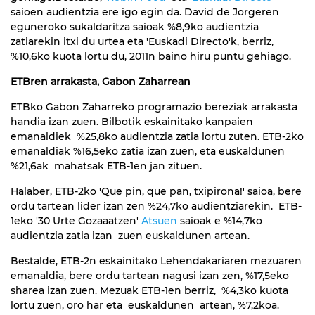
saioen audientzia ere igo egin da. David de Jorgeren
eguneroko sukaldaritza saioak %8,9ko audientzia
zatiarekin itxi du urtea eta 'Euskadi Directo'k, berriz,
%10,6ko kuota lortu du, 2011n baino hiru puntu gehiago.
ETBren arrakasta, Gabon Zaharrean
ETBko Gabon Zaharreko programazio bereziak arrakasta
handia izan zuen. Bilbotik eskainitako kanpaien
emanaldiek %25,8ko audientzia zatia lortu zuten. ETB-2ko
emanaldiak %16,5eko zatia izan zuen, eta euskaldunen
%21,6ak mahatsak ETB-1en jan zituen.
Halaber, ETB-2ko 'Que pin, que pan, txipirona!' saioa, bere
ordu tartean lider izan zen %24,7ko audientziarekin. ETB-
1eko '30 Urte Gozaaatzen'
Atsuen
saioak e %14,7ko
audientzia zatia izan zuen euskaldunen artean.
Bestalde, ETB-2n eskainitako Lehendakariaren mezuaren
emanaldia, bere ordu tartean nagusi izan zen, %17,5eko
sharea izan zuen. Mezuak ETB-1en berriz, %4,3ko kuota
lortu zuen, oro har eta euskaldunen artean, %7,2koa.