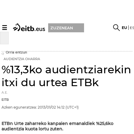
☰
EU
E
ZUZENEAN
Orria entzun
AUDIENTZIA OHARRA
%13,3ko audientziarekin
itxi du urtea ETBk
A.E.
EITB
Azken eguneratzea:
2013/01/02
14:12
(UTC+1)
ETBn Urte zaharreko kanpaien emanaldiek %25,6ko
audientzia kuota lortu zuten.