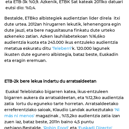
eta ETB-3k %0,9. Azkenik, ETBK Sat kateak 2011ko datuari
eutsi dio: %0,4.
Bestalde, ETBko albistegiek audientzian lider direla itxi
dute urtea. 2012an hirugarren lekutik, lehenengora egin
dute jauzi, eta bere nagusitasuna finkatu dute urteko
azkeneko zatian. Azken lauhilabetekoan %16,6ko
audientzia kuota eta 243.000 ikus entzuleko audientzia
metatua eskuratu ditu
'Teleberri'
k. 120.000 lagunek
ikusten dute egunero albistegia, bataz beste, Euskadin
eta eragin eremuan.
ETB-2k bere lekua indartu du arratsaldeetan
Euskal Telebistako bigarren katea, ikus-entzuleen
bigarren aukera da arratsaldeetan, eta %12,3ko audientzia
zatia lortu du eguneko tarte horretan. Arratsaldeetako
erreferentziako saioak, Klaudio Landak aurkeztutako
'Ni
más ni menos'
magazinak , %13,2ko audientzia zatia izan
zuen iaz, bataz beste, 2011n baino 4,5 puntu
gehiago.Bestalde,
'Robin Food'
eta
'Euskadi Directo'