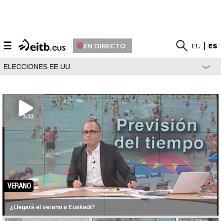
☰
EN DIRECTO
EU
ES
ELECCIONES EE.UU.
3:33
VERANO
¿Llegará el verano a Euskadi?