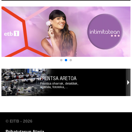
PRENTSA ARETOA
Prentsa oharrak, deialdiak,
agenda, fototeka,…
© EITB - 2026
Pribatutasun Ataria