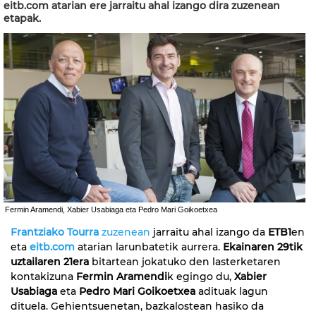
eitb.com atarian ere jarraitu ahal izango dira zuzenean
etapak.
Fermin Aramendi, Xabier Usabiaga eta Pedro Mari Goikoetxea
Frantziako Tourra
zuzenean
jarraitu ahal izango da
ETB1
en
eta
eitb.com
atarian larunbatetik aurrera.
Ekainaren 29tik
uztailaren 21era
bitartean jokatuko den lasterketaren
kontakizuna
Fermin Aramendi
k egingo du,
Xabier
Usabiaga
eta
Pedro Mari Goikoetxea
adituak lagun
dituela. Gehientsuenetan, bazkalostean hasiko da