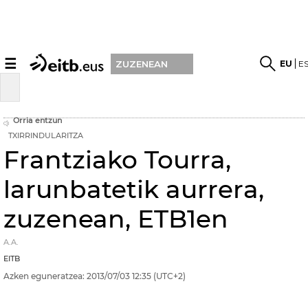
☰
EU
E
ZUZENEAN
Orria entzun
TXIRRINDULARITZA
Frantziako Tourra,
larunbatetik aurrera,
zuzenean, ETB1en
A.A.
EITB
Azken eguneratzea:
2013/07/03
12:35
(UTC+2)