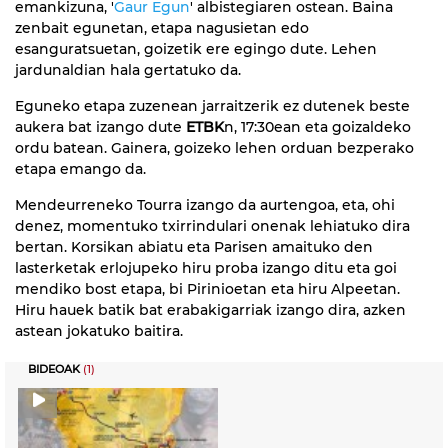
emankizuna, '
Gaur Egun
' albistegiaren ostean. Baina
zenbait egunetan, etapa nagusietan edo
esanguratsuetan, goizetik ere egingo dute. Lehen
jardunaldian hala gertatuko da.
Eguneko etapa zuzenean jarraitzerik ez dutenek beste
aukera bat izango dute
ETBK
n, 17:30ean eta goizaldeko
ordu batean. Gainera, goizeko lehen orduan bezperako
etapa emango da.
Mendeurreneko Tourra izango da aurtengoa, eta, ohi
denez, momentuko txirrindulari onenak lehiatuko dira
bertan. Korsikan abiatu eta Parisen amaituko den
lasterketak erlojupeko hiru proba izango ditu eta goi
mendiko bost etapa, bi Pirinioetan eta hiru Alpeetan.
Hiru hauek batik bat erabakigarriak izango dira, azken
astean jokatuko baitira.
BIDEOAK
(1)