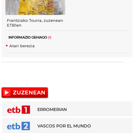
Frantziako Tourra, zuzenean
ETB1en
INFORMAZIO GEHIAGO
(1)
Atari berezia
ERROMERIAN
VASCOS POR EL MUNDO