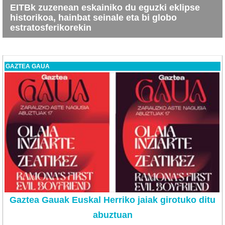
EITBk zuzenean eskainiko du eguzki eklipse
historikoa, hainbat seinale eta bi globo
estratosferikorekin
GAZTEA GAUA
Gaztea Gauak Euskal Herriko jaiak girotuko ditu
abuztuan