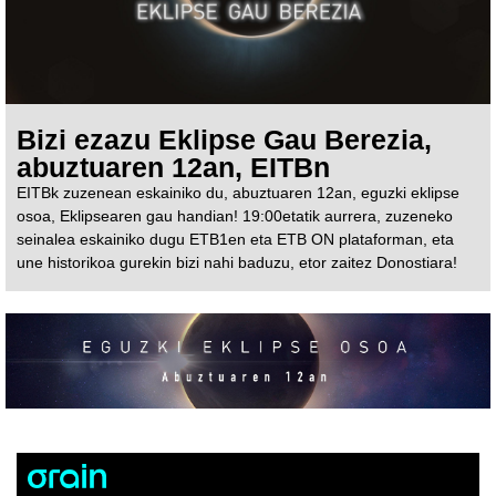
Bizi ezazu Eklipse Gau Berezia,
abuztuaren 12an, EITBn
EITBk zuzenean eskainiko du, abuztuaren 12an, eguzki eklipse
osoa, Eklipsearen gau handian! 19:00etatik aurrera, zuzeneko
seinalea eskainiko dugu ETB1en eta ETB ON plataforman, eta
une historikoa gurekin bizi nahi baduzu, etor zaitez Donostiara!
Orain