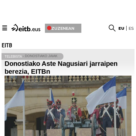
☰
ZUZENEAN
EU
ES
EITB
DONOSTIAKO JAIAK
TELEBISTA
Donostiako Aste Nagusiari jarraipen
berezia, EITBn