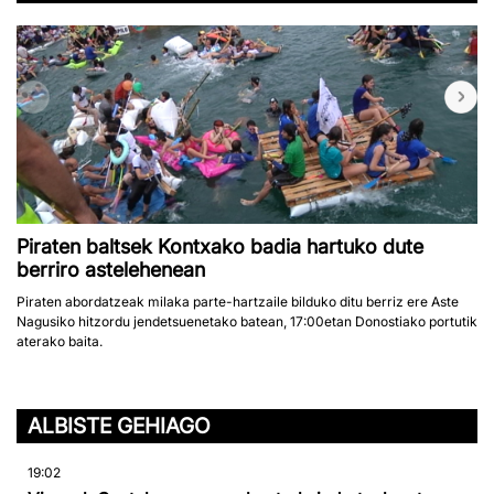
Piraten baltsek Kontxako badia hartuko dute
berriro astelehenean
Piraten abordatzeak milaka parte-hartzaile bilduko ditu berriz ere Aste
Nagusiko hitzordu jendetsuenetako batean, 17:00etan Donostiako portutik
aterako baita.
ALBISTE GEHIAGO
19:02