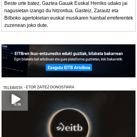
Beste urte batez, Gaztea Gauak Euskal Herriko udako jai
nagusietan izango du hitzordua. Gasteiz, Zarautz eta
Bilboko agertokietan euskal musikaren hainbat erreferentek
zuzenean joko dute.
- ETOR ZAITEZ DONOSTIARA
TELEBISTA
0:36