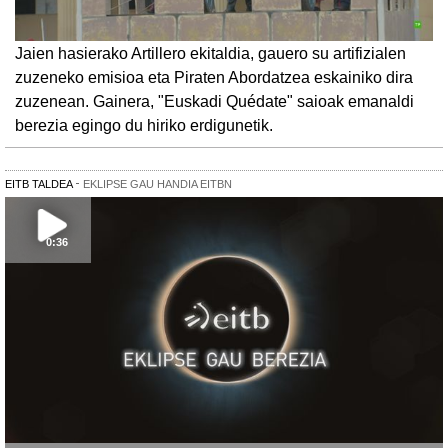
Jaien hasierako Artillero ekitaldia, gauero su artifizialen
zuzeneko emisioa eta Piraten Abordatzea eskainiko dira
zuzenean. Gainera, "Euskadi Quédate" saioak emanaldi
berezia egingo du hiriko erdigunetik.
EITB TALDEA
EKLIPSE GAU HANDIA EITBN
0:36