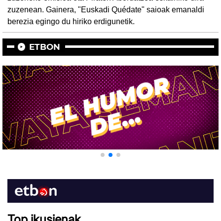
zuzenean. Gainera, "Euskadi Quédate" saioak emanaldi
berezia egingo du hiriko erdigunetik.
ETBON
Etb On
Top ikusienak