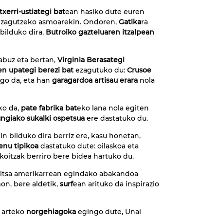
xerri-ustiategi bat
ean hasiko dute euren
k ezagutzeko asmoarekin. Ondoren,
Gatika
ra
bilduko dira,
Butroiko gazteluaren itzalpean
abuz eta bertan,
Virginia Berasategi
n upategi berezi bat
ezagutuko du:
Crusoe
ngo da, eta han
garagardoa artisau erara
nola
ko da,
pate fabrika bat
eko lana nola egiten
ngiako sukalki ospetsua
ere dastatuko du.
 bilduko dira berriz ere, kasu honetan,
nu tipikoa
dastatuko dute: oilaskoa eta
koitzak berriro bere bidea hartuko du.
saltsa amerikarrean egindako abakandoa
on, bere aldetik,
surf
ean arituko da inspirazio
n arteko
norgehiagoka
egingo dute, Unai