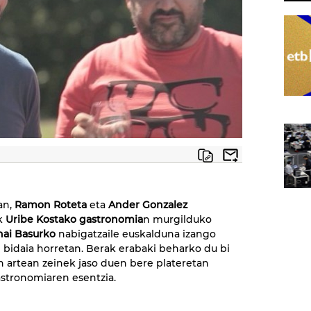
an,
Ramon Roteta
eta
Ander Gonzalez
ak
Uribe Kostako gastronomia
n murgilduko
ai Basurko
nabigatzaile euskalduna izango
 bidaia horretan. Berak erabaki beharko du bi
n artean zeinek jaso duen bere plateretan
stronomiaren esentzia.