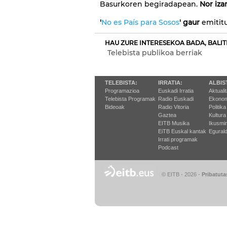
Basurkoren begiradapean.
Nor iza
'
No es País para Sosos
' gaur
emitit
HAU ZURE INTERESEKOA BADA, BALIT
Telebista publikoa berriak
TELEBISTA:
IRRATIA:
ALBIS
Programazioa
Euskadi Irratia
Aktuali
Telebista Programak
Radio Euskadi
Ekonom
Bideoak
Radio Vitoria
Politika
Gaztea
Kultura
EITB Musika
Ikusmi
EiTB Euskal kantak
Egurald
Irrati programak
Podcast
© EITB - 2026
-
Pribatuta