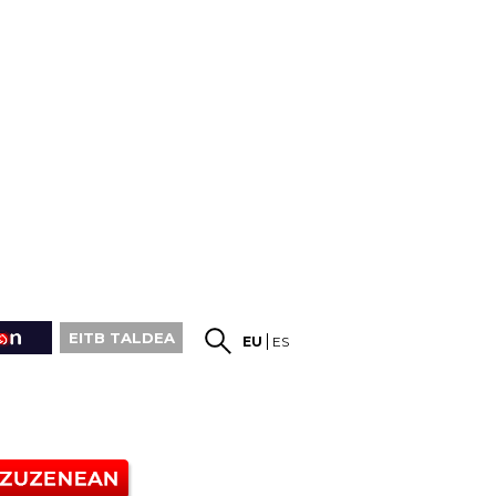
EITB TALDEA
EU
ES