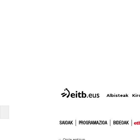
Albisteak
Kir
SAIOAK
PROGRAMAZIOA
BIDEOAK
Orria entzun