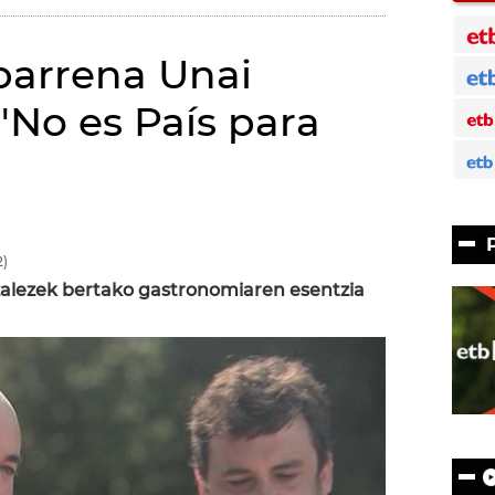
barrena Unai
'No es País para
)
lezek bertako gastronomiaren esentzia