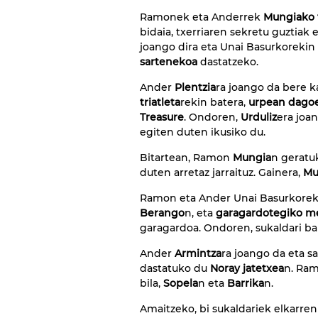
Ramonek eta Anderrek
Mungiako t
bidaia, txerriaren sekretu guztia
joango dira eta Unai Basurkorekin 
sartenekoa
dastatzeko.
Ander
Plentzia
ra joango da bere k
triatleta
rekin batera,
urpean dagoe
Treasure
. Ondoren,
Urduliz
era joa
egiten duten ikusiko du.
Bitartean, Ramon
Mungia
n geratu
duten arretaz jarraituz. Gainera,
Mu
Ramon eta Ander Unai Basurkorekin
Berango
n, eta
garagardotegiko me
garagardoa. Ondoren, sukaldari ba
Ander
Armintza
ra joango da eta 
dastatuko du
Noray jatetxea
n. Ram
bila,
Sopela
n eta
Barrika
n.
Amaitzeko, bi sukaldariek elkarre