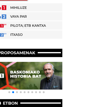
MIHILUZE
VAYA PAR
PILOTA; ETB KANTXA
ITXASO
PROPOSAMENAK
ETBON