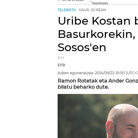
TELEBISTA
GAUR, 22:15EAN
Uribe Kostan 
Basurkorekin, 
Sosos'en
A.H.
EITB
Azken eguneratzea:
2014/09/22
10:50
(UTC+2
Ramon Rotetak eta Ander Gonza
bilatu beharko dute.