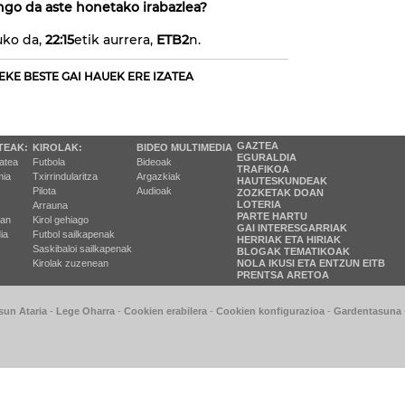
ngo da aste honetako irabazlea?
uko da,
22:15
etik aurrera,
ETB2
n.
EKE BESTE GAI HAUEK ERE IZATEA
GAZTEA
TEAK:
KIROLAK:
BIDEO MULTIMEDIA
EGURALDIA
tatea
Futbola
Bideoak
TRAFIKOA
ia
Txirrindularitza
Argazkiak
HAUTESKUNDEAK
Pilota
Audioak
ZOZKETAK DOAN
LOTERIA
Arrauna
PARTE HARTU
ran
Kirol gehiago
GAI INTERESGARRIAK
ia
Futbol sailkapenak
HERRIAK ETA HIRIAK
Saskibaloi sailkapenak
BLOGAK TEMATIKOAK
Kirolak zuzenean
NOLA IKUSI ETA ENTZUN EITB
PRENTSA ARETOA
sun Ataria
-
Lege Oharra
-
Cookien erabilera
-
Cookien konfigurazioa
-
Gardentasuna