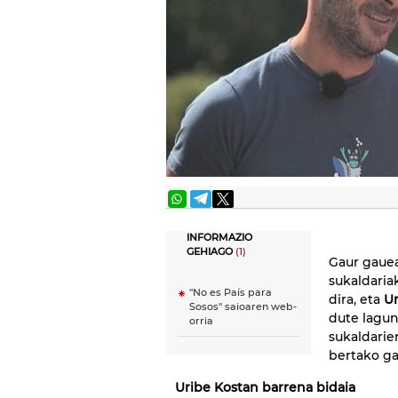
INFORMAZIO
GEHIAGO
(1)
Gaur gaue
sukaldari
"No es País para
dira, eta
Un
Sosos" saioaren web-
dute lagun
orria
sukaldarie
bertako ga
Uribe Kostan barrena bidaia