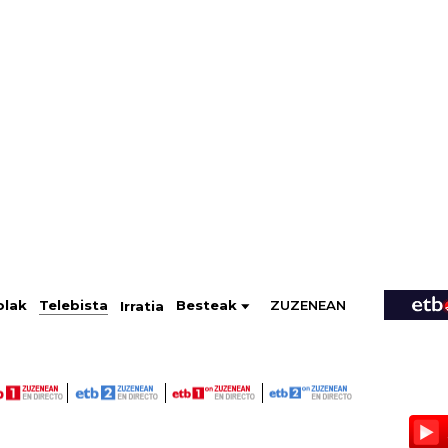
ZUZENEAN
Telebista
Besteak
olak
Irratia