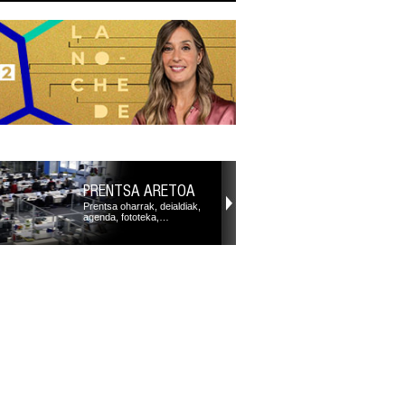
PRENTSA ARETOA
Prentsa oharrak, deialdiak,
agenda, fototeka,…