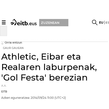
☰
EU
E
ZUZENEAN
Orria entzun
GAUR GAUEAN
Athletic, Eibar eta
Realaren laburpenak,
'Gol Festa' berezian
A.A.
EITB
Azken eguneratzea:
2014/09/24
11:00
(UTC+2)