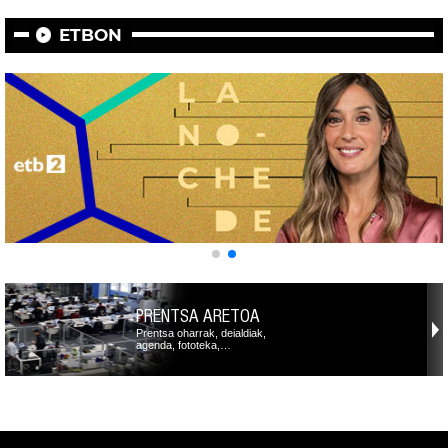
ETBON
PRENTSA ARETOA
Prentsa oharrak, deialdiak,
agenda, fototeka,…