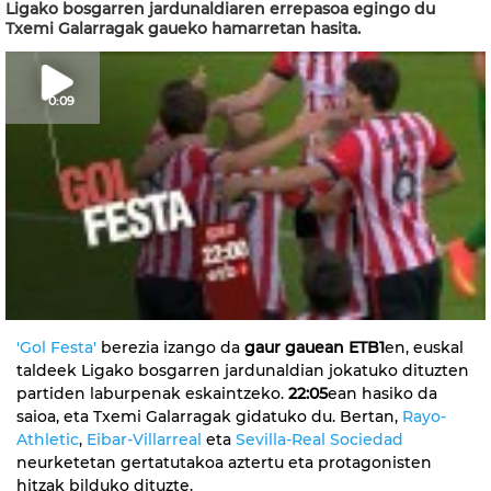
Ligako bosgarren jardunaldiaren errepasoa egingo du
Txemi Galarragak gaueko hamarretan hasita.
0:09
'Gol Festa'
berezia izango da
gaur gauean ETB1
en, euskal
taldeek Ligako bosgarren jardunaldian jokatuko dituzten
partiden laburpenak eskaintzeko.
22:05
ean hasiko da
saioa, eta Txemi Galarragak gidatuko du. Bertan,
Rayo-
Athletic
,
Eibar-Villarreal
eta
Sevilla-Real Sociedad
neurketetan gertatutakoa aztertu eta protagonisten
hitzak bilduko dituzte.