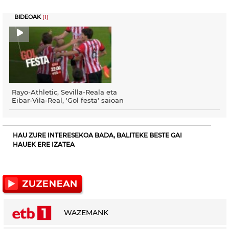
BIDEOAK
(1)
Rayo-Athletic, Sevilla-Reala eta
Eibar-Vila-Real, 'Gol festa' saioan
HAU ZURE INTERESEKOA BADA, BALITEKE BESTE GAI
HAUEK ERE IZATEA
WAZEMANK