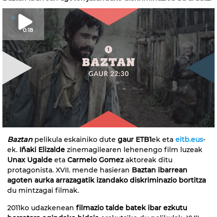
0:18
Baztan
pelikula eskainiko dute
gaur
ETB1
ek eta
eitb.eus
-
ek.
Iñaki Elizalde
zinemagilearen lehenengo film luzeak
Unax Ugalde
eta
Carmelo Gomez
aktoreak ditu
protagonista. XVII. mende hasieran
Baztan ibarrean
agoten aurka arrazagatik izandako diskriminazio bortitza
du mintzagai filmak.
2011ko udazkenean
filmazio talde batek ibar ezkutu