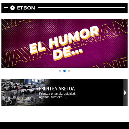
ETBON
PRENTSA ARETOA
Prentsa oharrak, deialdiak,
agenda, fototeka,…