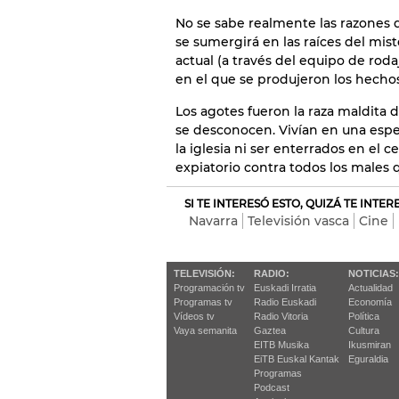
No se sabe realmente las razones de
se sumergirá en las raíces del mist
actual (a través del equipo de roda
en el que se produjeron los hechos 
Los agotes fueron la raza maldita 
se desconocen. Vivían en una espec
la iglesia ni ser enterrados en el
expiatorio contra todos los males 
SI TE INTERESÓ ESTO, QUIZÁ TE INTE
Navarra
Televisión vasca
Cine
TELEVISIÓN:
RADIO:
NOTICIAS:
Programación tv
Euskadi Irratia
Actualidad
Programas tv
Radio Euskadi
Economía
Vídeos tv
Radio Vitoria
Política
Vaya semanita
Gaztea
Cultura
EITB Musika
Ikusmiran
EiTB Euskal Kantak
Eguraldia
Programas
Podcast