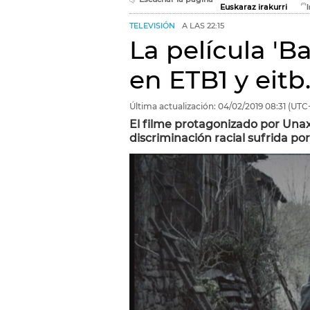
Euskaraz irakurri
TELEVISIÓN
A LAS 22:15
La película 'B
en ETB1 y eitb
Última actualización:
04/02/2019
08:31
(UTC+
El filme protagonizado por Una
discriminación racial sufrida por