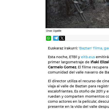
Unax Ugalde
Euskaraz irakurri:
'Baztan' filma, g
Esta noche, ETB1 y
eitb.eus
emitirá
primer largometraje de
Iñaki Eliza
Carmelo Gomez
. El filme recupera
comunidad del valle navarro de Baz
El director utiliza el recurso de ci
viaja al valle de Baztan para regis
escalofriantes. Es otoño de 2011 y e
ruedan y comparten momentos con 
como actores en la película', desc
presente en la vida del valle despu