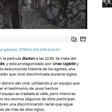
aur gauean, ETB1en eta eitb.eus-en
n la película
Baztan
a las 22:30. Se trata del
lde
, y está protagonizado por
Unax Ugalde
y
 la desconocida historia de los agotes, una
tán que vivió discriminada durante siglos.
ne dentro del cine, utilizando a un equipo que
trar el testimonio de unos hechos
l equipo se traslada al valle, pero mientras
los vecinos (algunos de ellos participan
ubren una discriminación racial que sigue
és de más de diez siglos.