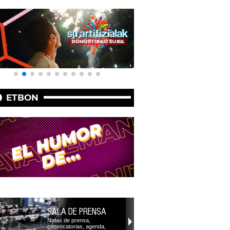
ETBON
SALA DE PRENSA
Notas de prensa,
convocatorias, agenda,