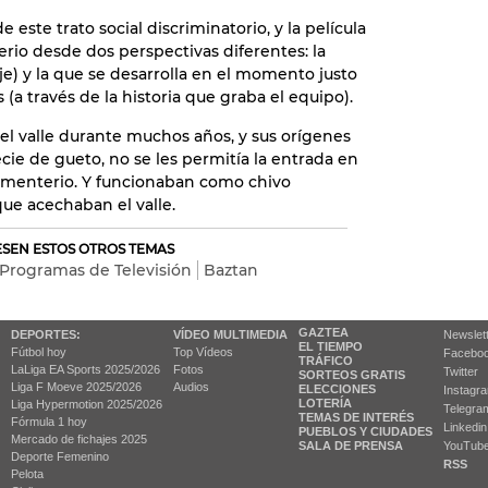
 este trato social discriminatorio, y la película
erio desde dos perspectivas diferentes: la
je) y la que se desarrolla en el momento justo
(a través de la historia que graba el equipo).
del valle durante muchos años, y sus orígenes
ie de gueto, no se les permitía la entrada en
 cementerio. Y funcionaban como chivo
que acechaban el valle.
RESEN ESTOS OTROS TEMAS
Programas de Televisión
Baztan
GAZTEA
DEPORTES:
VÍDEO MULTIMEDIA
Newslet
EL TIEMPO
Fútbol hoy
Top Vídeos
Facebo
TRÁFICO
LaLiga EA Sports 2025/2026
Fotos
Twitter
SORTEOS GRATIS
Liga F Moeve 2025/2026
Audios
ELECCIONES
Instagr
LOTERÍA
Liga Hypermotion 2025/2026
Telegra
TEMAS DE INTERÉS
Fórmula 1 hoy
Linkedin
PUEBLOS Y CIUDADES
Mercado de fichajes 2025
SALA DE PRENSA
YouTub
Deporte Femenino
RSS
Pelota