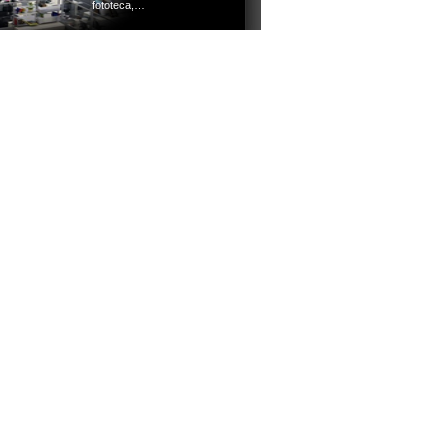
fototeca,…