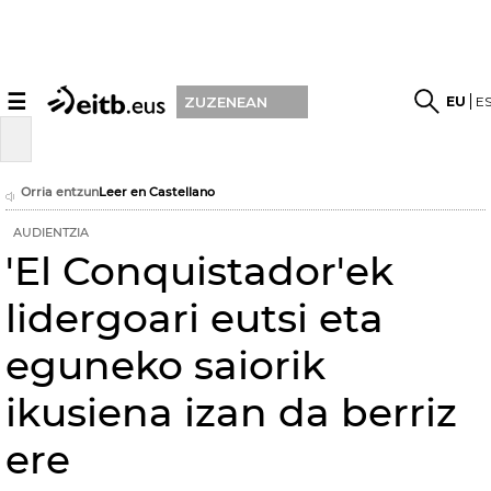
☰
EU
E
ZUZENEAN
Orria entzun
Leer en Castellano
AUDIENTZIA
'El Conquistador'ek
lidergoari eutsi eta
eguneko saiorik
ikusiena izan da berriz
ere