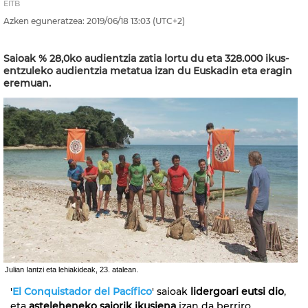
EITB
Azken eguneratzea:
2019/06/18
13:03
(UTC+2)
Saioak % 28,0ko audientzia zatia lortu du eta 328.000 ikus-
entzuleko audientzia metatua izan du Euskadin eta eragin
eremuan.
Julian Iantzi eta lehiakideak, 23. atalean.
'
El Conquistador del Pacífico
' saioak
lidergoari eutsi dio
,
eta
asteleheneko saiorik ikusiena
izan da berriro