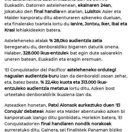
Euskadin. Datorren astelehenean,
ekainaren 24an
,
jokatuko den
final handia
ren atarian,
Luisito
k Asier eta
Maider kanporatu ditu abenturaren azkeneko dueluan,
eta finalerako txartela lortu du
Ianire, Jontxu, Iker, Ibai eta
Krasi
lehiakideekin batera.
Asteleheneko atalak
% 28,0ko audientzia zatia
bereganatu du, denboraldiko bigarren daturik onena.
Halaber,
328.000 ikus-entzule
k bat egin dute saioarekin
uneren batean, Euskadin eta eragin eremuan.
'El Conquistador del Pacífico'
asteleheneko ordutegi
nagusian audientzia-buru
izan da denboraldi osoan zehar,
eta, batez beste,
% 22,4ko kuota eta 313.000 ikus-
entzuleko audientzia metatua
lortu ditu. Azken bost
urteetako denboraldirik ikusiena izan da.
Asteazken honetan,
Patxi Alonsok aurkeztuko duen 'El
Conquis' debatea
k Asier eta Maider abenturako azken bi
kanporatuak izango ditu gonbidatu. Horiekin batera, 'El
Conquistador'en
final handiaren nondik norakoak
aurreratuko ditu. Gainera, sei finalistek Panaman biziko