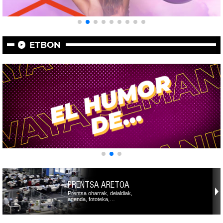
ETBON
PRENTSA ARETOA
Prentsa oharrak, deialdiak,
agenda, fototeka,…