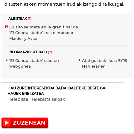
dituzten azken momentuen irudiak izango dira ikusgai.
ALBISTEAK
(1)
Luisito se mete en la gran final de
'El Conquistador' tras eliminar a
Maider y Asier
INFORMAZIO GEHIAGO
(2)
'El Conquistador' saioren
Atal guztiak ikusi EiTB
webgunea
Nahieranen
HAU ZURE INTERESEKOA BADA, BALITEKE BESTE GAI
HAUEK ERE IZATEA
Telebista
Telebista saioak