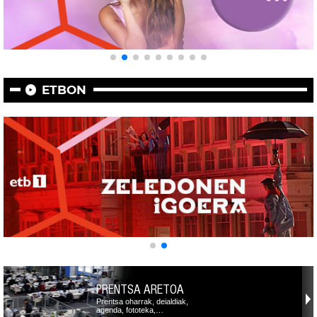
ETBON
PRENTSA ARETOA
Prentsa oharrak, deialdiak,
agenda, fototeka,…