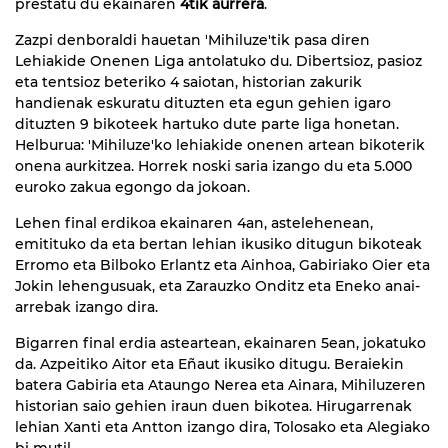
prestatu du ekainaren
4tik aurrera
.
Zazpi denboraldi hauetan 'Mihiluze'tik pasa diren
Lehiakide Onenen Liga antolatuko du. Dibertsioz, pasioz
eta tentsioz beteriko 4 saiotan, historian zakurik
handienak eskuratu dituzten eta egun gehien igaro
dituzten 9 bikoteek hartuko dute parte liga honetan.
Helburua: 'Mihiluze'ko lehiakide onenen artean bikoterik
onena aurkitzea. Horrek noski saria izango du eta 5.000
euroko zakua egongo da jokoan.
Lehen final erdikoa ekainaren 4an, astelehenean,
emitituko da eta bertan lehian ikusiko ditugun bikoteak
Erromo eta Bilboko Erlantz eta Ainhoa, Gabiriako Oier eta
Jokin lehengusuak, eta Zarauzko Onditz eta Eneko anai-
arrebak izango dira.
Bigarren final erdia asteartean, ekainaren 5ean, jokatuko
da. Azpeitiko Aitor eta Eñaut ikusiko ditugu. Beraiekin
batera Gabiria eta Ataungo Nerea eta Ainara, Mihiluzeren
historian saio gehien iraun duen bikotea. Hirugarrenak
lehian Xanti eta Antton izango dira, Tolosako eta Alegiako
bi mutil.