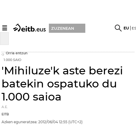
☰
EU
E
ZUZENEAN
Orria entzun
1.000 SAIO
'Mihiluze'k aste berezi
batekin ospatuko du
1.000 saioa
A.E.
EITB
Azken eguneratzea:
2012/06/04
12:55
(UTC+2)