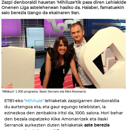
Zazpi denboraldi hauetan 'Mihiluze'tik pasa diren Lehiakide
Onenen Liga astelehenean hasiko da. Halaber, famatuekin
saio berezia izango da ekainaren 9an.
'Mihiluze' 1.000 programa. Ilaski Serrano eta Kike Amonarriz.
ETB1-eko '
Mihiluze
' lehiaketak zazpigarren denboraldia
du aurtengoa eta, eta gaur egungo telebistan, ia
ezinezkoa den zenbakira iritsi da, 1000. saiora. Hori behar
den bezala ospatzeko Kike Amonarrizek eta Ilaski
Serranok aurkezten duten lehiaketak
aste berezia