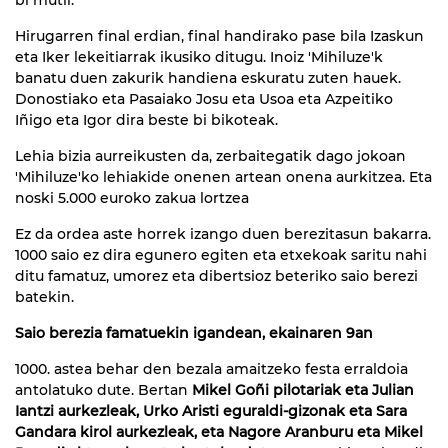
Hirugarren final erdian, final handirako pase bila Izaskun
eta Iker lekeitiarrak ikusiko ditugu. Inoiz 'Mihiluze'k
banatu duen zakurik handiena eskuratu zuten hauek.
Donostiako eta Pasaiako Josu eta Usoa eta Azpeitiko
Iñigo eta Igor dira beste bi bikoteak.
Lehia bizia aurreikusten da, zerbaitegatik dago jokoan
'Mihiluze'ko lehiakide onenen artean onena aurkitzea. Eta
noski 5.000 euroko zakua lortzea
Ez da ordea aste horrek izango duen berezitasun bakarra.
1000 saio ez dira egunero egiten eta etxekoak saritu nahi
ditu famatuz, umorez eta dibertsioz beteriko saio berezi
batekin.
Saio berezia famatuekin igandean, ekainaren 9an
1000. astea behar den bezala amaitzeko festa erraldoia
antolatuko dute. Bertan
Mikel Goñi pilotariak eta Julian
Iantzi aurkezleak, Urko Aristi eguraldi-gizonak eta Sara
Gandara kirol aurkezleak, eta Nagore Aranburu eta Mikel