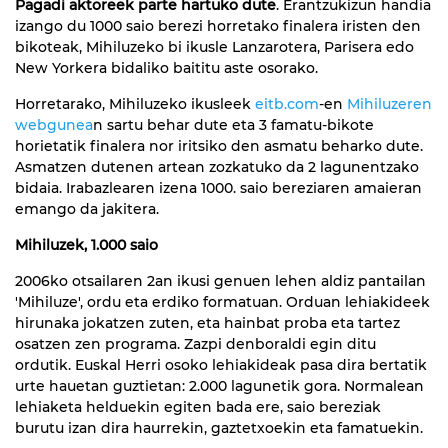
Pagadi aktoreek parte hartuko dute
. Erantzukizun handia
izango du 1000 saio berezi horretako finalera iristen den
bikoteak, Mihiluzeko bi ikusle Lanzarotera, Parisera edo
New Yorkera bidaliko baititu aste osorako.
Horretarako, Mihiluzeko ikusleek
eitb.com
-en
Mihiluzeren
webgunea
n sartu behar dute eta 3 famatu-bikote
horietatik finalera nor iritsiko den asmatu beharko dute.
Asmatzen dutenen artean zozkatuko da 2 lagunentzako
bidaia. Irabazlearen izena 1000. saio bereziaren amaieran
emango da jakitera.
Mihiluzek, 1.000 saio
2006ko otsailaren 2an ikusi genuen lehen aldiz pantailan
'Mihiluze', ordu eta erdiko formatuan. Orduan lehiakideek
hirunaka jokatzen zuten, eta hainbat proba eta tartez
osatzen zen programa. Zazpi denboraldi egin ditu
ordutik. Euskal Herri osoko lehiakideak pasa dira bertatik
urte hauetan guztietan: 2.000 lagunetik gora. Normalean
lehiaketa helduekin egiten bada ere, saio bereziak
burutu izan dira haurrekin, gaztetxoekin eta famatuekin.