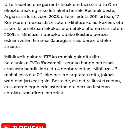
Urte hauetan une garrantzitsuak ere bizi izan ditu Orio
ekoiztetxeak eginiko lehiaketa honek. Besteak beste,
Argia saria lortu zuen 2008. urtean, edota 2011. urtean, 17.
Korrikaren mezua idatzi zuten 'Mihiluze'ko aurkezleek eta
azken kilometroan lekukoa eramateko ohorea izan zuten.
2009an 'Mihiluze'ri buruzko Udako Ikastaro berezia
eskaini zuten Miramar Jauregian, saio berezi batekin
amaituz.
'Mihiluze'k gainera ETBko mugak gainditu ditu.
Kataluniako TV3n 'Bocamoll' izeneko hango bertsioak
arrakasta handia lortu du 4 denboralditan. 'Mihiluze'k 3
mahai-jolas eta PC joko bat ere argitaratu ditu, jokoak
web-ean jartzeaz gain. Bestalde, asko dira ikastetxeetan,
euskararen egun edo asteetan eta herriko festetan
antolatu izan diren bereziak.