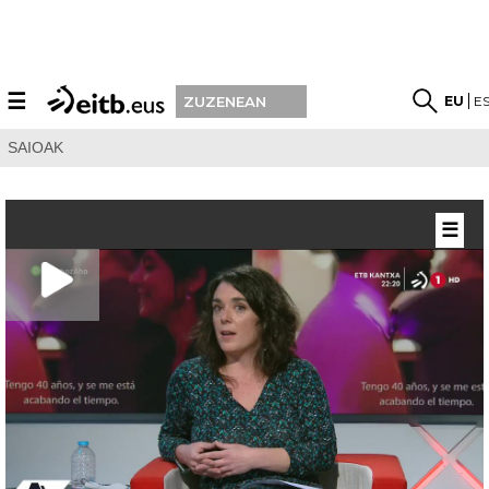
☰
EU
E
ZUZENEAN
SAIOAK
☰