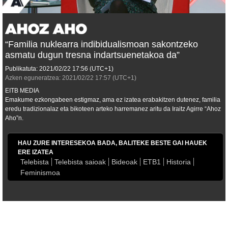
“Familia nuklearra indibidualismoan sakontzeko
asmatu dugun tresna indartsuenetakoa da”
Publikatuta:
2021/02/22
17:56
(UTC+1)
Azken eguneratzea:
2021/02/22
17:57
(UTC+1)
EITB MEDIA
Emakume ezkongabeen estigmaz, ama ez izatea erabakitzen dutenez, familia
eredu tradizionalaz eta bikoteen arteko harremanez aritu da Iraitz Agirre “Ahoz
Aho”n.
HAU ZURE INTERESEKOA BADA, BALITEKE BESTE GAI HAUEK
ERE IZATEA
Telebista
Telebista saioak
Bideoak
ETB1
Historia
Feminismoa