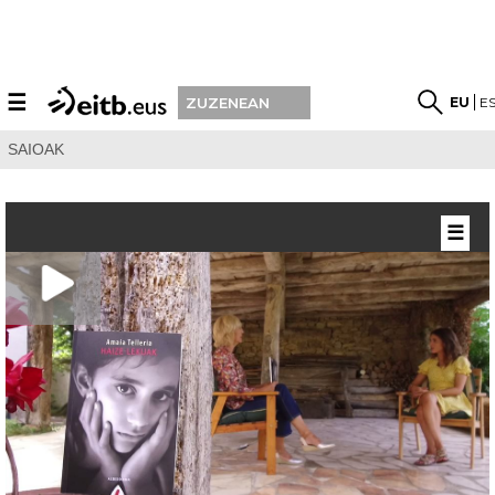
☰
EU
E
ZUZENEAN
SAIOAK
☰