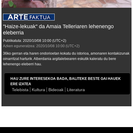
''Haize-lekuak'' da Amaia Telleriaren lehenengo
eleberria
Publikatuta:
2020/10/08
10:00
(UTC+2)
Azken eguneratzea:
2020/10/08
10:00
(UTC+2)
36ko gerran eta haren ondorioetan kokatu du istorioa, amonaren kontakizunak
oinarritzat harturik. Alberdania argitaletxearen eskutik kaleratu du bere
lehenengo eleberri hau.
HAU ZURE INTERESEKOA BADA, BALITEKE BESTE GAI HAUEK
ERE IZATEA
Telebista
Kultura
Bideoak
Literatura