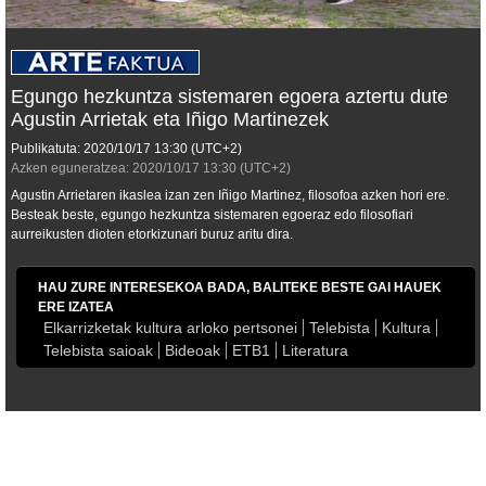
Egungo hezkuntza sistemaren egoera aztertu dute
Agustin Arrietak eta Iñigo Martinezek
Publikatuta:
2020/10/17
13:30
(UTC+2)
Azken eguneratzea:
2020/10/17
13:30
(UTC+2)
Agustin Arrietaren ikaslea izan zen Iñigo Martinez, filosofoa azken hori ere.
Besteak beste, egungo hezkuntza sistemaren egoeraz edo filosofiari
aurreikusten dioten etorkizunari buruz aritu dira.
HAU ZURE INTERESEKOA BADA, BALITEKE BESTE GAI HAUEK
ERE IZATEA
Elkarrizketak kultura arloko pertsonei
Telebista
Kultura
Telebista saioak
Bideoak
ETB1
Literatura