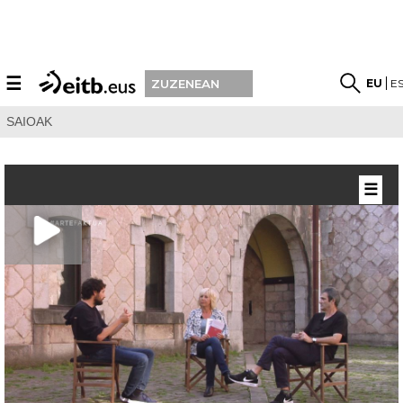
☰
EU
E
ZUZENEAN
SAIOAK
☰