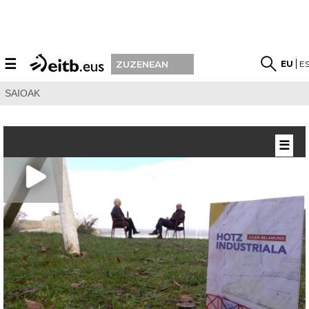
☰
EU
E
ZUZENEAN
SAIOAK
☰