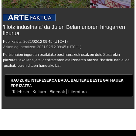
'Hotz industriala' da Julen Belamunoren hirugarren
liburua
Publikatuta:
2021/02/12
09:45
(UTC+1)
Azken eguneratzea:
2021/02/12
09:45
(UTC+1)
Pertsonaien inguruan eraikitako bost narraziok osatzen dute Susarekin
plazaratutako lana, eta identitatearen eta izenaren arazoa, ‘bestetu nahia’ da
guztiak lotzen dituen harietako bat.
HAU ZURE INTERESEKOA BADA, BALITEKE BESTE GAI HAUEK
ERE IZATEA
Telebista
Kultura
Bideoak
Literatura