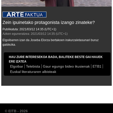
Zein ipuinetako protagonista izango zinateke?
Publikatuta:
2021/03/12
14:35
(UTC+1)
Azken eguneratzea:
2021/03/12
14:35
(UTC+1)
Elgoibarren izan da Joseba Elorza bertakoen irakurzaletasunari buruz
galdezka.
HAU ZURE INTERESEKOA BADA, BALITEKE BESTE GAI HAUEK
ERE IZATEA
Elgoibar
Telebista
Gaur egungo bideo ikusienak
ETB1
Euskal literaturaren albisteak
© EITB - 2026