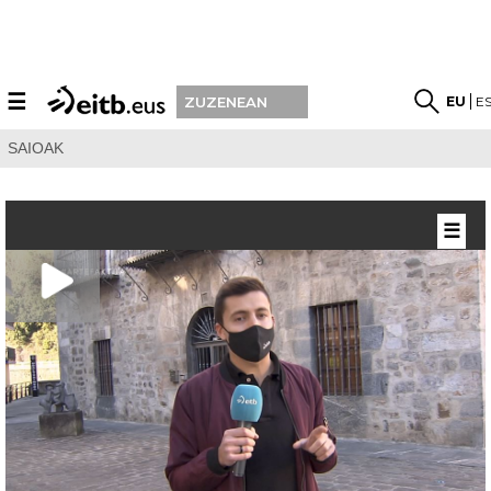
☰
EU
E
ZUZENEAN
SAIOAK
☰