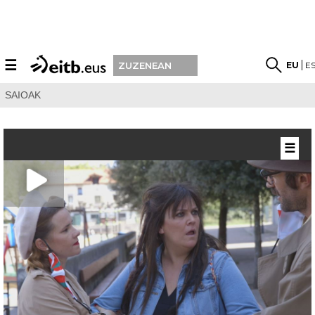
☰
EU
E
ZUZENEAN
SAIOAK
☰