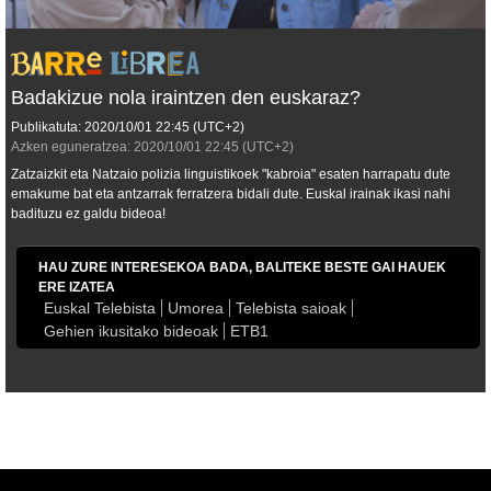
Badakizue nola iraintzen den euskaraz?
Publikatuta:
2020/10/01
22:45
(UTC+2)
Azken eguneratzea:
2020/10/01
22:45
(UTC+2)
Zatzaizkit eta Natzaio polizia linguistikoek "kabroia" esaten harrapatu dute
emakume bat eta antzarrak ferratzera bidali dute. Euskal irainak ikasi nahi
badituzu ez galdu bideoa!
HAU ZURE INTERESEKOA BADA, BALITEKE BESTE GAI HAUEK
ERE IZATEA
Euskal Telebista
Umorea
Telebista saioak
Gehien ikusitako bideoak
ETB1