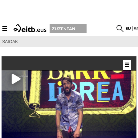
☰
EU
E
ZUZENEAN
SAIOAK
☰