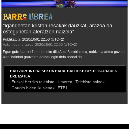
''Igandeetan kriston resakak dauzkat, arazoa da
ostegunetan ateratzen naizela''
Publikatuta:
2020/10/01
22:50
(UTC+2)
Azken eguneratzea:
2020/10/01
22:50
(UTC+2)
Egun gutxi barru 41 urte beteko ditu Aitor Borobiak eta, nahiz eta arima gaztea
izan, hainbat gauzatan adindu egin dela nabari da...
HAU ZURE INTERESEKOA BADA, BALITEKE BESTE GAI HAUEK
ERE IZATEA
Euskal Herriko telebista
Umorea
Telebista saioak
Gaurko bideo ikusienak
ETB1