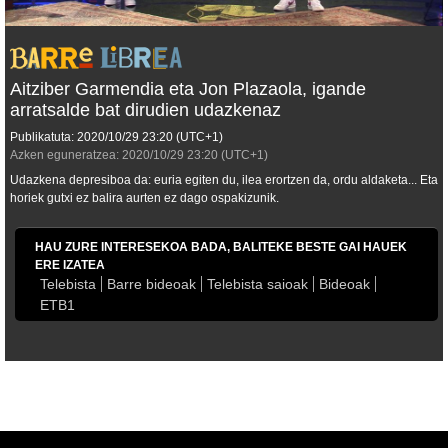
Aitziber Garmendia eta Jon Plazaola, igande
arratsalde bat dirudien udazkenaz
Publikatuta:
2020/10/29
23:20
(UTC+1)
Azken eguneratzea:
2020/10/29
23:20
(UTC+1)
Udazkena depresiboa da: euria egiten du, ilea erortzen da, ordu aldaketa... Eta
horiek gutxi ez balira aurten ez dago ospakizunik.
HAU ZURE INTERESEKOA BADA, BALITEKE BESTE GAI HAUEK
ERE IZATEA
Telebista
Barre bideoak
Telebista saioak
Bideoak
ETB1