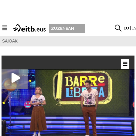
☰
EU
E
ZUZENEAN
SAIOAK
☰