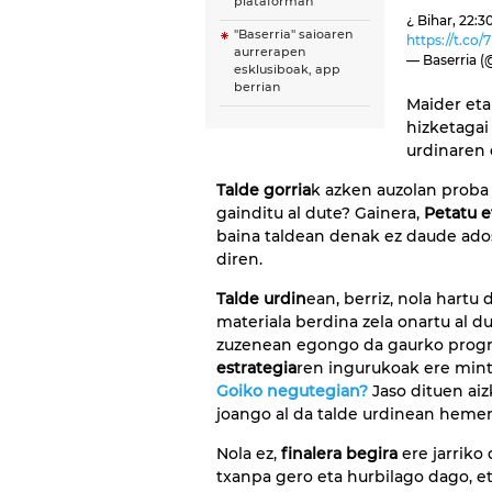
plataforman
¿ Bihar, 22:3
''Baserria'' saioaren
https://t.co
aurrerapen
— Baserria (
esklusiboak, app
berrian
Maider eta
hizketagai 
urdinaren 
Talde gorria
k azken auzolan proba i
gainditu al dute? Gainera,
Petatu e
baina taldean denak ez daude ados
diren.
Talde urdin
ean, berriz, nola hartu
materiala berdina zela onartu al d
zuzenean egongo da gaurko progra
estrategia
ren ingurukoak ere mint
Goiko negutegian?
Jaso dituen aiz
joango al da talde urdinean hemen
Nola ez,
finalera begira
ere jarriko 
txanpa gero eta hurbilago dago, eta