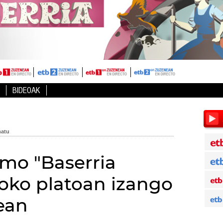
BIDEOAK
lmo "Baserria
oko platoan izango
ean