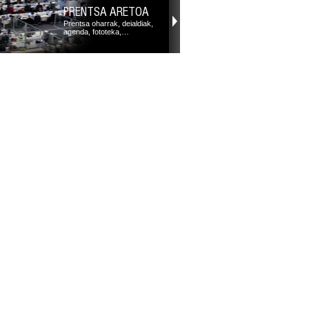
PRENTSA ARETOA
Prentsa oharrak, deialdiak,
agenda, fototeka,…