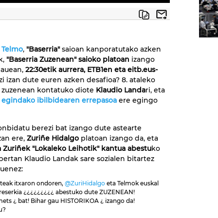
a Telmo
,
"Baserria"
saioan kanporatutako azken
k,
"Baserria Zuzenean" saioko platoan
izango
gauean,
22:30etik aurrera, ETB1en eta eitb.eus-
zi izan dute euren azken desafioa? 8. ataleko
k zuzenean kontatuko diote
Klaudio Landa
ri, eta
 egindako ibilbidearen errepasoa
ere egingo
onbidatu berezi bat izango dute astearte
zan ere,
Zuriñe Hidalgo
platoan izango da, eta
 Zuriñek "Lokaleko Leihotik" kantua abestu
ko
 bertan Klaudio Landak sare sozialen bitartez
zuenez:
rteak itxaron ondoren,
@ZuriHidalgo
eta Telmok euskal
ereserkia ¿¿¿¿¿¿¿¿¿ abestuko dute ZUZENEAN!
amets ¿ bat! Bihar gau HISTORIKOA ¿ izango da!
u?