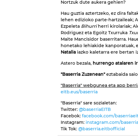
Nortzuk dute aukera gehien?
Hau guztia aztertzeko, ez dira falt
lehen edizioko parte-hartzaileak;
Ezpeleta
Bihurri
herri kirolariak; A
Rodriguez eta Egoitz Txurruka
Txu
Maite Mancisidor baserritarra. Hau
honetako lehiakide kanporatuak, e
Natalia
iazko kaletarra ere bertan iz
Astero bezala,
hurrengo atalaren i
"Baserria Zuzenean"
eztabaida saio
"Baserria" webgunea eta app berri
eitb.eus/baserria
"Baserria" sare sozialetan:
Twitter:
@baserriaEITB
Facebok:
facebook.com/baserriaei
Instagram:
instagram.com/baserria
Tik Tok:
@baserria.eitbofficial