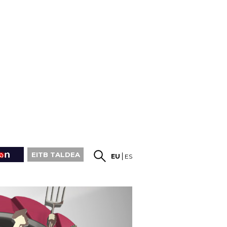
EITB TALDEA
EU
ES