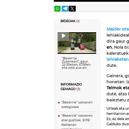
BIDEOAK
(1)
Maider et
lehiakidea
dira gaur 
en.
Nola bi
kaleratue
''Baserria
lehiaketan
Zuzenean'', gaur,
22:30etan, ETB1en
dute.
eta eitb.eus-en
Gainera, g
honetan. I
INFORMAZIO
Telmok eta
GEHIAGO
(3)
dute, atzo
baieztatu 
"Baserria" saioaren
webgunea
Urteak eta u
herritarron 
"Baserria" saioaren
Ez, ez dela 
atal guztiak, EITB
Galduko duz
Nahieran