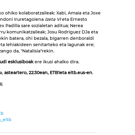
ako ohiko kolaboratzaileak: Xabi, Amaia eta Joxe
 Andoni Iruretagoiena
Izeta VI
eta Ernesto
lex Padilla sare sozialetan aditua; Nerea
rru
komunikatzaileak; Josu Rodriguez DJa eta
ekin batera, ohi bezala, bigarren denboraldi
ta lehiakideen senitarteko eta lagunak ere;
ango da, "Natalisia"rekin.
rudi esklusiboak
ere ikusi ahalko dira.
a,
asteartero, 22:30ean, ETB1eta eitb.eus-en
.
a:
tb
_eitb