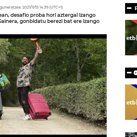
guneratzea:
2021/11/15
14:39
(UTC+1)
an, desafio proba hori aztergai izango
ainera, gonbidatu berezi bat ere izango