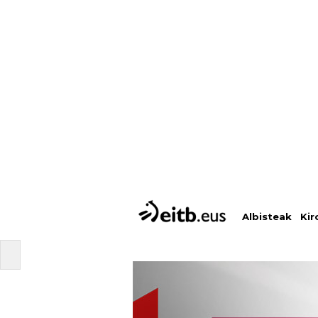
Albisteak
Kir