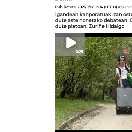
Publikatuta:
2021/11/08
13:14
(UTC+1)
Azken e
Igandean kanporatuak izan oste
dute aste honetako debatean. G
dute platoan: Zuriñe Hidalgo
0:29