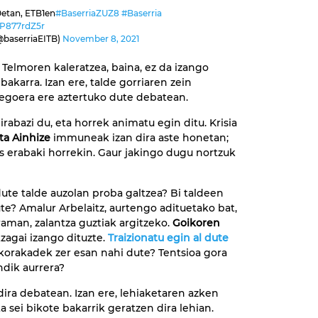
0etan, ETB1en
#BaserriaZUZ8
#Baserria
/7P877rdZ5r
@baserriaEITB)
November 8, 2021
 Telmoren kaleratzea, baina, ez da izango
bakarra. Izan ere, talde gorriaren zein
egoera ere aztertuko dute debatean.
rabazi du, eta horrek animatu egin ditu. Krisia
ta Ainhize
immuneak izan dira aste honetan;
 erabaki horrekin. Gaur jakingo dugu nortzuk
 dute talde auzolan proba galtzea? Bi taldeen
ute? Amalur Arbelaitz, aurtengo adituetako bat,
man, zalantza guztiak argitzeko.
Goikoren
zagai izango dituzte.
T
raizionatu egin al dute
korakadek zer esan nahi dute? Tentsioa gora
dik aurrera?
dira debatean. Izan ere, lehiaketaren azken
 sei bikote bakarrik geratzen dira lehian.