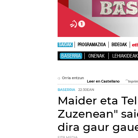
SAIOAK
PROGRAMAZIOA
BIDEOAK
BASERRIA
ONENAK
LEHIAKIDEAK
Orria entzun
Leer en Castellano
BASERRIA
22:30EAN
Maider eta Te
Zuzenean" sai
dira gaur gau
EITB MEDIA