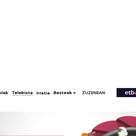
ZUZENEAN
Telebista
Besteak
olak
Irratia