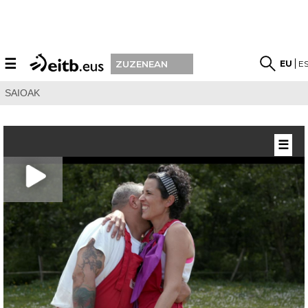
☰
EU
E
ZUZENEAN
SAIOAK
☰