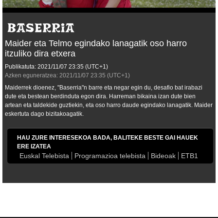
Maider eta Telmo egindako lanagatik oso harro
itzuliko dira etxera
Publikatuta:
2021/11/07
23:35
(UTC+1)
Azken eguneratzea:
2021/11/07
23:35
(UTC+1)
Maiderrek dioenez, "Baserria"n barre eta negar egin du, desafio bat irabazi
dute eta bestean berdinduta egon dira. Harreman bikaina izan dute bien
artean eta taldekide guztiekin, eta oso harro daude egindako lanagatik. Maider
eskertuta dago bizitakoagatik.
HAU ZURE INTERESEKOA BADA, BALITEKE BESTE GAI HAUEK
ERE IZATEA
Euskal Telebista
Programazioa telebista
Bideoak
ETB1