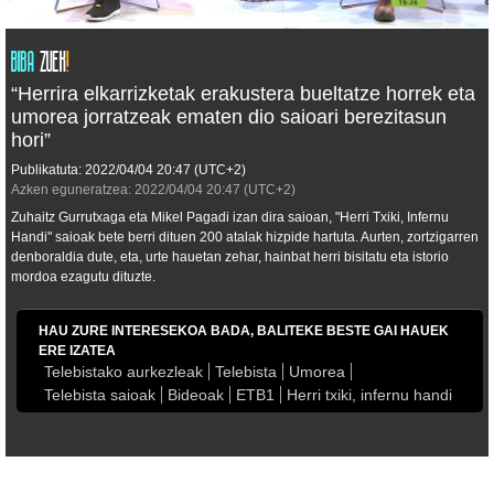
“Herrira elkarrizketak erakustera bueltatze horrek eta
umorea jorratzeak ematen dio saioari berezitasun
hori”
Publikatuta:
2022/04/04
20:47
(UTC+2)
Azken eguneratzea:
2022/04/04
20:47
(UTC+2)
Zuhaitz Gurrutxaga eta Mikel Pagadi izan dira saioan, "Herri Txiki, Infernu
Handi" saioak bete berri dituen 200 atalak hizpide hartuta. Aurten, zortzigarren
denboraldia dute, eta, urte hauetan zehar, hainbat herri bisitatu eta istorio
mordoa ezagutu dituzte.
HAU ZURE INTERESEKOA BADA, BALITEKE BESTE GAI HAUEK
ERE IZATEA
Telebistako aurkezleak
Telebista
Umorea
Telebista saioak
Bideoak
ETB1
Herri txiki, infernu handi