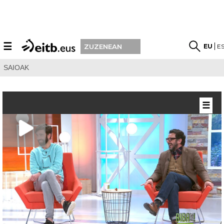
☰
EU
E
ZUZENEAN
SAIOAK
☰