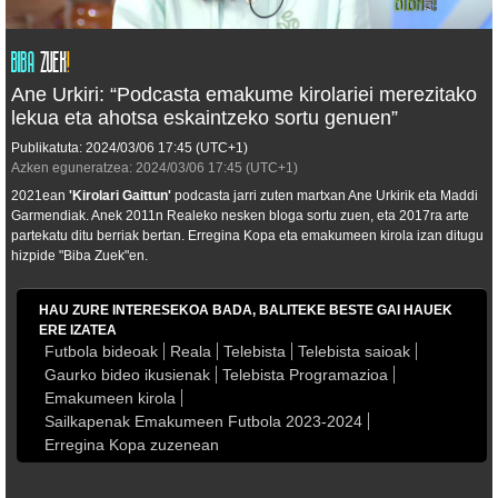
Ane Urkiri: “Podcasta emakume kirolariei merezitako
lekua eta ahotsa eskaintzeko sortu genuen”
Publikatuta:
2024/03/06
17:45
(UTC+1)
Azken eguneratzea:
2024/03/06
17:45
(UTC+1)
2021ean
'Kirolari Gaittun'
podcasta jarri zuten martxan Ane Urkirik eta Maddi
Garmendiak. Anek 2011n Realeko nesken bloga sortu zuen, eta 2017ra arte
partekatu ditu berriak bertan. Erregina Kopa eta emakumeen kirola izan ditugu
hizpide "Biba Zuek"en.
HAU ZURE INTERESEKOA BADA, BALITEKE BESTE GAI HAUEK
ERE IZATEA
Futbola bideoak
Reala
Telebista
Telebista saioak
Gaurko bideo ikusienak
Telebista Programazioa
Emakumeen kirola
Sailkapenak Emakumeen Futbola 2023-2024
Erregina Kopa zuzenean