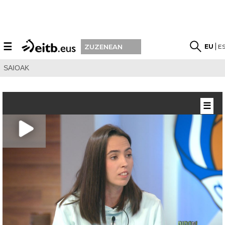
☰
EU
E
ZUZENEAN
SAIOAK
☰