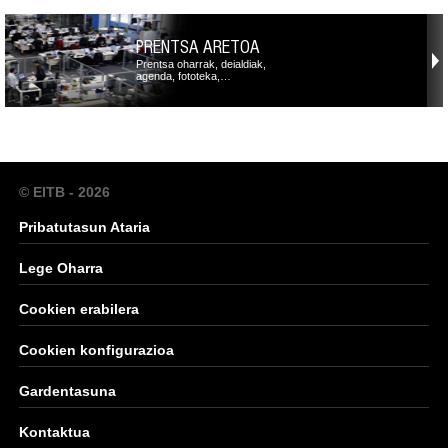
PRENTSA ARETOA
Prentsa oharrak, deialdiak,
agenda, fototeka,…
© EITB - 2026
Pribatutasun Ataria
Lege Oharra
Cookien erabilera
Cookien konfigurazioa
Gardentasuna
Kontaktua