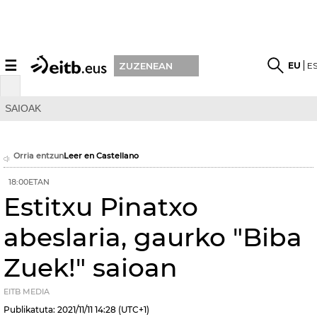
☰
EU
E
ZUZENEAN
SAIOAK
Orria entzun
Leer en Castellano
18:00ETAN
Estitxu Pinatxo
abeslaria, gaurko "Biba
Zuek!" saioan
EITB MEDIA
Publikatuta:
2021/11/11
14:28
(UTC+1)