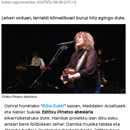
Azken eguneratzea:
2021/11/12
08:38
(UTC+1)
Lehen orduan, larrialdi klimatikoari buruz hitz egingo dute.
Estitxu Pinatxo abeslaria.
Ostiral honetako "
Biba Zuek!
" saioan, Maddalen Arzallusek
eta Xabier Sukiak
Estitxu Pinatxo abeslaria
elkarrizketatuko dute. Hainbat proiektu izan ditu esku
artean bere ibilbidean zehar: Damba musika taldea eta