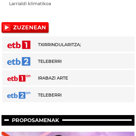
Larrialdi klimatikoa
TXIRRINDULARITZA;
TELEBERRI
IRABAZI ARTE
TELEBERRI
PROPOSAMENAK