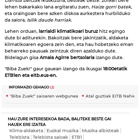
Damba beltzak
ikuskizuna, besteak beste. 2019an bere
lehen bakarkako lana argitaratu zuen,
Haize gorri batek
,
eta oraingoan bere azken diskoa aurkeztera hurbilduko
da saiora,
Isilik daude harriak.
Lehen orduan,
larrialdi klimatikoari buruz
hitz egingo
dute bi aditurekin. Bakoitzak bere jakintzatik, aldaketa
klimatikoaren egoera zein den, eta hau hobetzeko eman
beharreko pausuak zeintzuk diren azalduko dute.
Bidelagun gisa
Amaia Agirre bertsolaria
izango dute.
"Biba Zuek!" gaur gauean izango da ikusgai
18:00etatik
ETB1en eta eitb.eus-en.
INFORMAZIO GEHIAGO
(2)
"Biba Zuek!" saioaren webgunea
Atal guztiak EITB Nahier
HAU ZURE INTERESEKOA BADA, BALITEKE BESTE GAI
HAUEK ERE IZATEA
Klima-aldaketa
Euskal musika
Musika albisteak
Telebista
Telebista saioak
ETB1