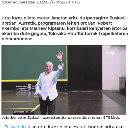
Azken eguneratzea:
2022/06/13
09:42
(UTC+2)
Urte luzez pilota esatari lanetan aritu da Iparragirre Euskadi
Irratian. Aurretik, programaren lehen orduan, Robert
Pkemboi eta Mathew Kiptanui korrikalari kenyarren istorioa
ekarriko dute gogora, Tolosako Hiru Tontorrak txapelketaren
biharamunean.
Julian Iparragirre, Euskadi Irratian eskainitako azken partidaren ostean. EITB Media
Euskadi Irratia
n urte luzez pilota esatari lanetan aritutako