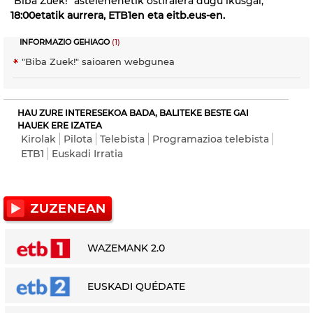
"Biba Zuek!" astelehenetik ostiralera dugu ikusgai,
18:00etatik aurrera, ETB1en eta eitb.eus-en.
INFORMAZIO GEHIAGO
(1)
"Biba Zuek!" saioaren webgunea
HAU ZURE INTERESEKOA BADA, BALITEKE BESTE GAI
HAUEK ERE IZATEA
Kirolak
Pilota
Telebista
Programazioa telebista
ETB1
Euskadi Irratia
WAZEMANK 2.0
EUSKADI QUÉDATE