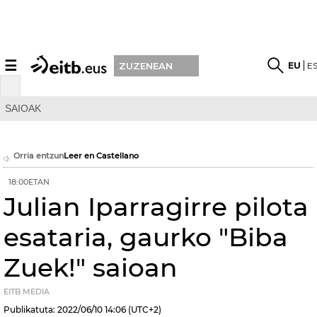
☰
EU
E
ZUZENEAN
SAIOAK
Orria entzun
Leer en Castellano
18:00ETAN
Julian Iparragirre pilota
esataria, gaurko "Biba
Zuek!" saioan
EITB MEDIA
Publikatuta:
2022/06/10
14:06
(UTC+2)