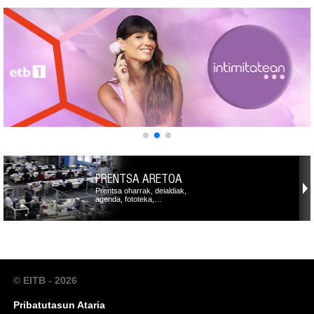
PRENTSA ARETOA
Prentsa oharrak, deialdiak,
agenda, fototeka,…
© EITB - 2026
Pribatutasun Ataria