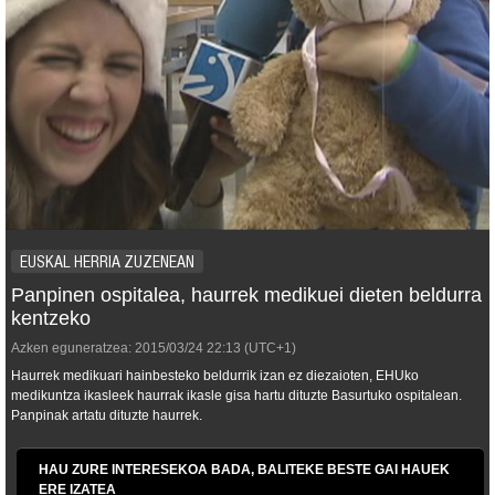
EUSKAL HERRIA ZUZENEAN
Panpinen ospitalea, haurrek medikuei dieten beldurra
kentzeko
Azken eguneratzea:
2015/03/24
22:13
(UTC+1)
Haurrek medikuari hainbesteko beldurrik izan ez diezaioten, EHUko
medikuntza ikasleek haurrak ikasle gisa hartu dituzte Basurtuko ospitalean.
Panpinak artatu dituzte haurrek.
HAU ZURE INTERESEKOA BADA, BALITEKE BESTE GAI HAUEK
ERE IZATEA