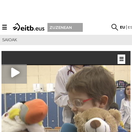
☰
EU
E
ZUZENEAN
SAIOAK
☰