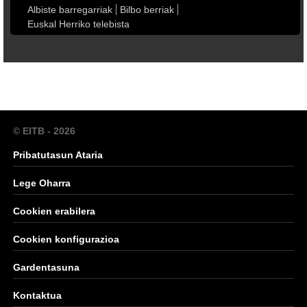
Albiste barregarriak
Bilbo berriak
Euskal Herriko telebista
© EITB - 2026
Pribatutasun Ataria
Lege Oharra
Cookien erabilera
Cookien konfigurazioa
Gardentasuna
Kontaktua