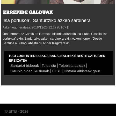
‘Isa portukoa’, Santurtziko azken sardinera
Azken eguneratzea:
2018/12/20
22:37
(UTC+1)
Jon Fernandez Garcia de Iturrospe historialariarekin eta Isabel Castillo ‘Isa
portukoa’rekin, Santurtziko azken sardinerarekin. Azken honek, ‘Desde
Santuce a Bilbao’ abestu du Ander Izagirrerekin.
HAU ZURE INTERESEKOA BADA, BALITEKE BESTE GAI HAUEK
ERE IZATEA
Santurtzi bideoak
Telebista
Telebista saioak
Gaurko bideo ikusienak
ETB1
Historia albisteak gaur
© EITB - 2026