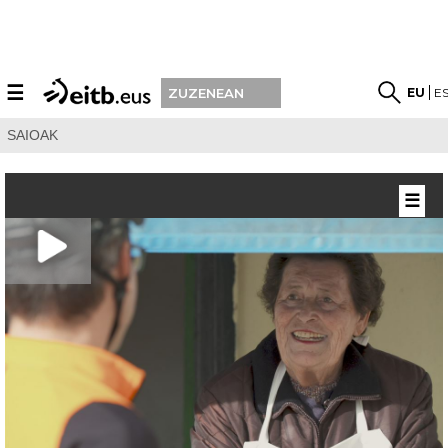
☰
EU
E
ZUZENEAN
SAIOAK
☰