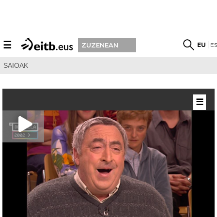
☰
EU
E
ZUZENEAN
SAIOAK
☰