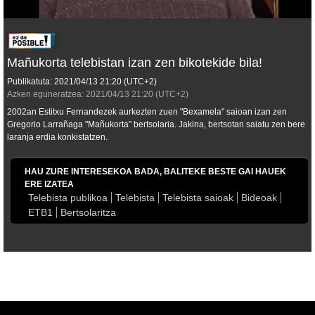
Mañukorta telebistan izan zen bikotekide bila!
Publikatuta:
2021/04/13
21:20
(UTC+2)
Azken eguneratzea:
2021/04/13
21:20
(UTC+2)
2002an Estitxu Fernandezek aurkezten zuen "Bexamela" saioan izan zen
Gregorio Larrañaga "Mañukorta" bertsolaria. Jakina, bertsotan saiatu zen bere
laranja erdia konkistatzen.
HAU ZURE INTERESEKOA BADA, BALITEKE BESTE GAI HAUEK
ERE IZATEA
Telebista publikoa
Telebista
Telebista saioak
Bideoak
ETB1
Bertsolaritza