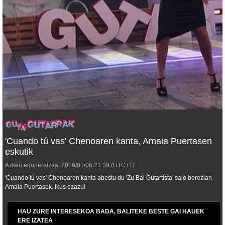
'Cuando tú vas' Chenoaren kanta, Amaia Puertasen
eskutik
Azken eguneratzea:
2016/01/06
21:39
(UTC+1)
'Cuando tú vas' Chenoaren kanta abestu du 'Zu Bai Gutartista' saio berezian
Amaia Puertasek. Ikus ezazu!
HAU ZURE INTERESEKOA BADA, BALITEKE BESTE GAI HAUEK
ERE IZATEA