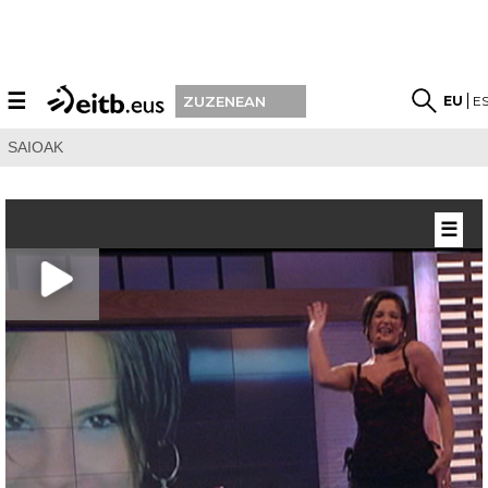
☰
EU
E
ZUZENEAN
SAIOAK
☰