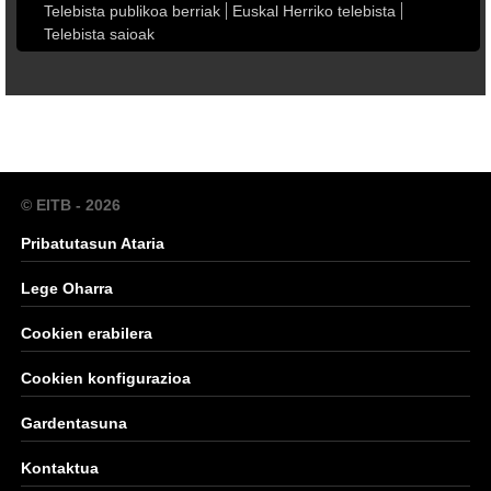
Telebista publikoa berriak
Euskal Herriko telebista
Telebista saioak
© EITB - 2026
Pribatutasun Ataria
Lege Oharra
Cookien erabilera
Cookien konfigurazioa
Gardentasuna
Kontaktua