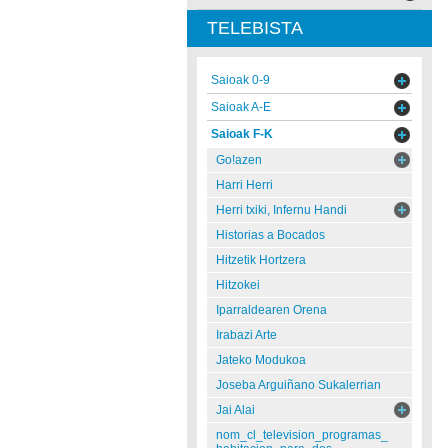
TELEBISTA
Saioak 0-9
Saioak A-E
Saioak F-K
Go!azen
Harri Herri
Herri txiki, Infernu Handi
Historias a Bocados
Hitzetik Hortzera
Hitzokei
Iparraldearen Orena
Irabazi Arte
Jateko Modukoa
Joseba Arguiñano Sukalerrian
Jai Alai
nom_cl_television_programas_