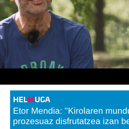
Etor Mendia: ''Kirolaren mun
prozesuaz disfrutatzea izan be