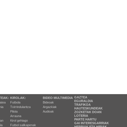
GAZTEA
TEAK:
KIROLAK:
BIDEO MULTIMEDIA
EGURALDIA
tatea
Futbola
Bideoak
TRAFIKOA
ia
Txirrindularitza
Argazkiak
HAUTESKUNDEAK
Pilota
Audioak
ZOZKETAK DOAN
LOTERIA
Arrauna
PARTE HARTU
ran
Kirol gehiago
GAI INTERESGARRIAK
ia
Futbol sailkapenak
HERRIAK ETA HIRIAK