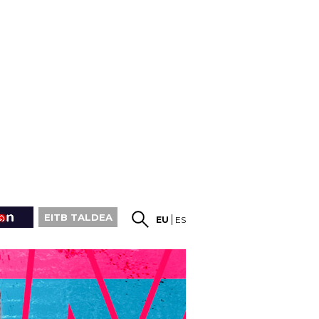
EITB TALDEA
EU
ES