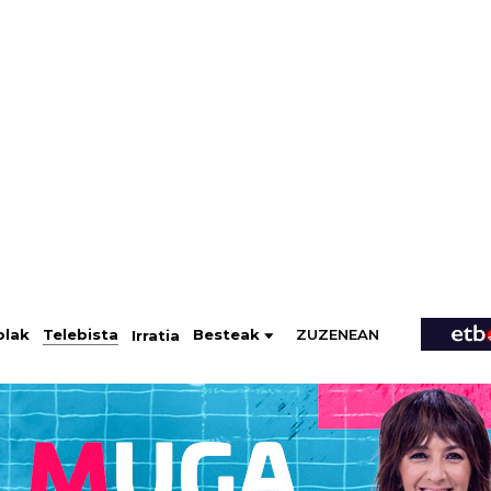
ZUZENEAN
Telebista
Besteak
olak
Irratia