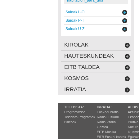
habitacion_para_dos
Saioak L-O
Saioak P-T
Saioak U-Z
KIROLAK
HAUTESKUNDEAK
EITB TALDEA
KOSMOS
IRRATIA
TELEBISTA:
IRRATIA:
ALBIS
Programazioa
Euskadi Irratia
Aktuali
Telebista Programak
Radio Euskadi
Ekonom
Bideoak
Radio Vitoria
Politika
Gaztea
Kultura
EITB Musika
Ikusmi
EiTB Euskal kantak
Egurald