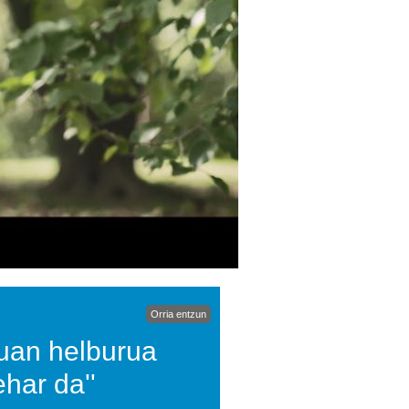
Orria entzun
duan helburua
har da''