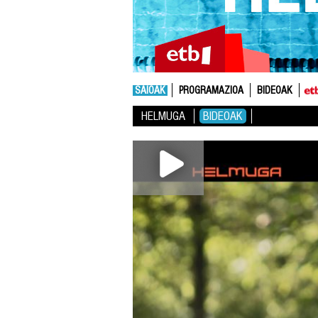
SAIOAK
PROGRAMAZIOA
BIDEOAK
HELMUGA
BIDEOAK