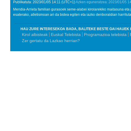
Publikatuta:
2023/01/05
14:11
(UTC+1)
Azken eguneratzea:
2023/01/05
1
Mendia-Arrieta familian gurasoek seme-alabei kirolarekiko maitasuna eta pa
esaterako, atletismoan ari da bidea egiten eta iazko denboraldian harrituta
HAU ZURE INTERESEKOA BADA, BALITEKE BESTE GAI HAUEK 
Kirol albisteak
Euskal Telebista
Programazioa telebista
Zer gertatu da Lazkao herrian?