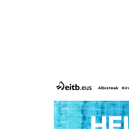
Albisteak
Kir