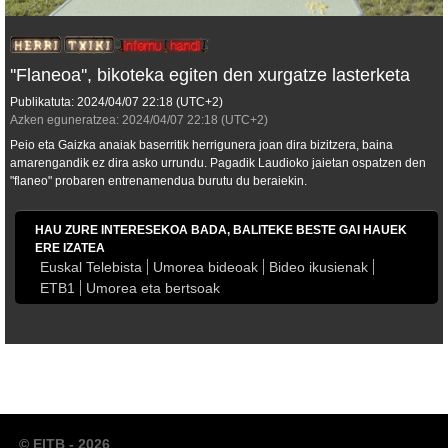
''Flaneoa'', bikoteka egiten den xurgatze lasterketa
Publikatuta:
2024/04/07
22:18
(UTC+2)
Azken eguneratzea:
2024/04/07
22:18
(UTC+2)
Peio eta Gaizka anaiak baserritik herrigunera joan dira bizitzera, baina
amarengandik ez dira asko urrundu. Pagadik Laudioko jaietan ospatzen den
"flaneo" probaren entrenamendua burutu du beraiekin.
HAU ZURE INTERESEKOA BADA, BALITEKE BESTE GAI HAUEK
ERE IZATEA
Euskal Telebista
Umorea bideoak
Bideo ikusienak
ETB1
Umorea eta bertsoak
© EITB - 2026