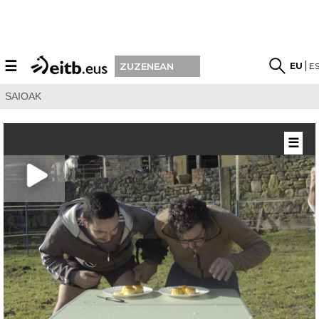
☰
EU
E
ZUZENEAN
SAIOAK
☰