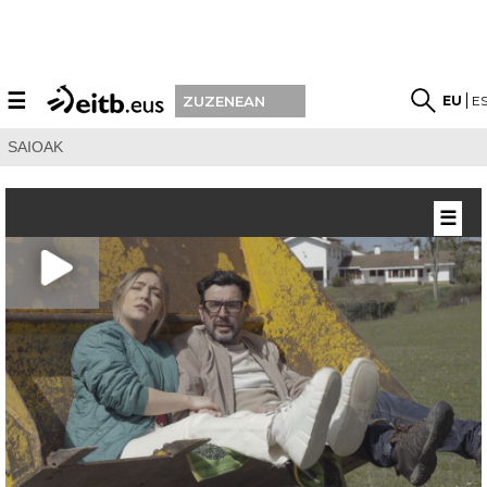
☰
EU
E
ZUZENEAN
SAIOAK
☰