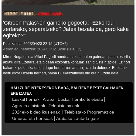
'Citröen Palas'-en gaineko gogoeta: ''Ezkondu
zertarako, separatzeko? Jatea bezala da, gero kaka
egiteko?''
Publikatuta:
2023/04/23
22:15
(UTC+2)
Azken eguneratzea:
2024/05/02
14:00
(UTC+2)
Miren Nogales eta Mikel Pagadi hondeamakina baten gainean, palan eserita,
abiatu dira Ozetara, eta bidean ezkontza kontuak izan dituzte hizpide. Ez hori
bakarrik, polemika omen dago herritarren artean, azaldu dutenez. Betidanik
deitu diote Ozaeta herriari, baina Euskaltzaindiak dio orain Ozeta dela.
HAU ZURE INTERESEKOA BADA, BALITEKE BESTE GAI HAUEK
ERE IZATEA
Euskal herriak
Araba
Euskal Herriko telebista
Agurain albisteak
Telebista saioak
2024eko bideo ikusienak
Telebistako Programazioa
Umorea eta bertsoak
Arabako Lautada gaur