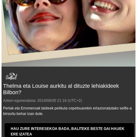
Thelma eta Louise aurkitu al dituzte lehiakideek
Bilbon?
Azken eguneratzea:
2016/08/30
21:16
(UTC+2)
Perlak eta Erromeroak taldeek pelikula ospetsuarekin erlazionatutako
selfie
-a
birsortu behar izan dute.
HAU ZURE INTERESEKOA BADA, BALITEKE BESTE GAI HAUEK
ERE IZATEA