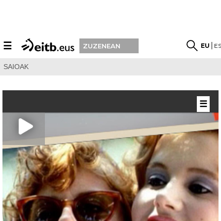
☰
EU
E
ZUZENEAN
SAIOAK
☰