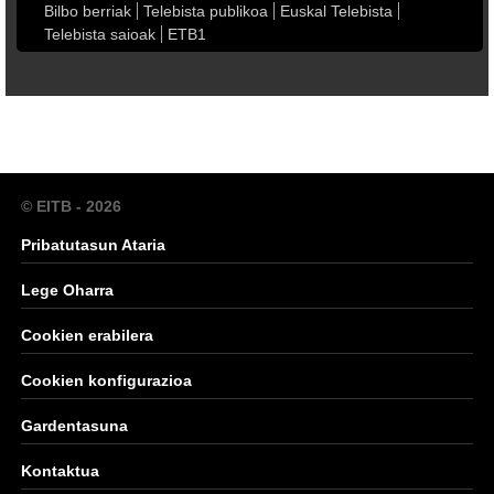
Bilbo berriak
Telebista publikoa
Euskal Telebista
Telebista saioak
ETB1
© EITB - 2026
Pribatutasun Ataria
Lege Oharra
Cookien erabilera
Cookien konfigurazioa
Gardentasuna
Kontaktua