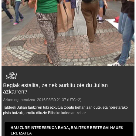
Begiak estalita, zeinek aurkitu ote du Julian
azkarren?
Azken eguneratzea:
2016/08/30
21:37
(UTC+2)
Taldeek Julian Iantziren toki ezkutua topatu behar izan dute, eta horretarako
pista batzuk jarraitu dituzte Bilboko kaleetan zehar.
HAU ZURE INTERESEKOA BADA, BALITEKE BESTE GAI HAUEK
ERE IZATEA