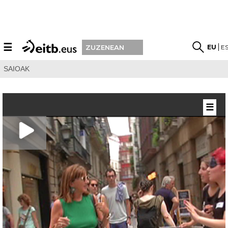
☰
EU
E
ZUZENEAN
SAIOAK
☰