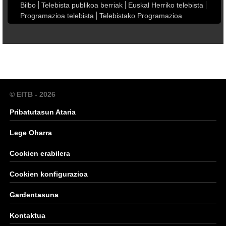
Bilbo
Telebista publikoa berriak
Euskal Herriko telebista
Programazioa telebista
Telebistako Programazioa
© EITB - 2026
Pribatutasun Ataria
Lege Oharra
Cookien erabilera
Cookien konfigurazioa
Gardentasuna
Kontaktua