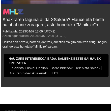
Shakiraren laguna al da XSakara? Hauxe eta beste
hainbat une zoragarri, aste honetako ''Mihiluze''n
Publikatuta:
2023/04/07
12:00
(UTC+2)
Azken eguneratzea:
2023/04/07
12:00
(UTC+2)
Ohikoa den bezala, barreak, dantzak, abestiak eta giro ona izan ditugu nagusi
oraingo aste honetako "Mihiluze" saioan.
HAU ZURE INTERESEKOA BADA, BALITEKE BESTE GAI HAUEK
ERE IZATEA
Telebista Euskal Herrian
Barre bideoak
Telebista saioak
Gaurko bideo ikusienak
ETB1