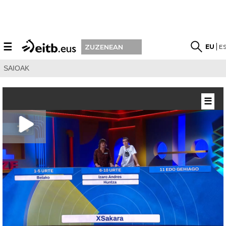
☰
EU
E
ZUZENEAN
SAIOAK
☰