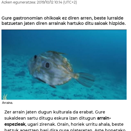
Azken eguneratzea:
2019/10/12
10:14
(UTC+2)
Gure gastronomian ohikoak ez diren arren, beste lurralde
batzuetan jaten diren arrainak hartuko ditu saioak hizpide.
Arraina.
Zer arrain jaten dugun kulturala da erabat. Gure
sukaldean sartu ditugu eskura izan ditugun
arrain-
espezieak
, ugari zirenak. Orain, horiek urritu ahala, beste
batzuk agertzen hasi dira gure plateretan. Aste honetako