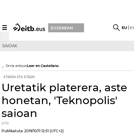
☰
EU
E
ZUZENEAN
SAIOAK
Orria entzun
Leer en Castellano
ETB1EN ETA ETB2N
Uretatik platerera, aste
honetan, 'Teknopolis'
saioan
EITB
Publikatuta:
2019/10/11
12:51
(UTC+2)