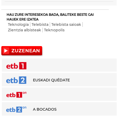
HAU ZURE INTERESEKOA BADA, BALITEKE BESTE GAI
HAUEK ERE IZATEA
Teknologia
Telebista
Telebista saioak
Zientzia albisteak
Teknopolis
EUSKADI QUÉDATE
A BOCADOS