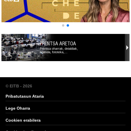
PRENTSA ARETOA
Prentsa oharrak, deialdiak,
agenda, fototeka,…
© EITB - 2026
Pribatutasun Ataria
Lege Oharra
Cookien erabilera