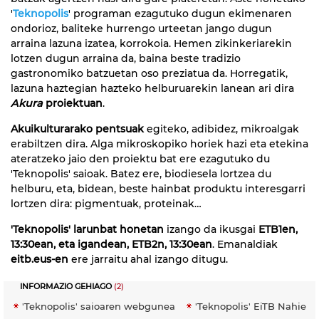
'
Teknopolis
' programan ezagutuko dugun ekimenaren
ondorioz, baliteke hurrengo urteetan jango dugun
arraina lazuna izatea, korrokoia. Hemen zikinkeriarekin
lotzen dugun arraina da, baina beste tradizio
gastronomiko batzuetan oso preziatua da. Horregatik,
lazuna haztegian hazteko helburuarekin lanean ari dira
Akura
proiektuan
.
Akuikulturarako pentsuak
egiteko, adibidez, mikroalgak
erabiltzen dira. Alga mikroskopiko horiek hazi eta etekina
ateratzeko jaio den proiektu bat ere ezagutuko du
'Teknopolis' saioak. Batez ere, biodiesela lortzea du
helburu, eta, bidean, beste hainbat produktu interesgarri
lortzen dira: pigmentuak, proteinak…
'Teknopolis' larunbat honetan
izango da ikusgai
ETB1en,
13:30ean, eta igandean, ETB2n, 13:30ean
. Emanaldiak
eitb.eus-en
ere jarraitu ahal izango ditugu.
INFORMAZIO GEHIAGO
(2)
'Teknopolis' saioaren webgunea
'Teknopolis' EiTB Nahier