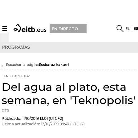
☰
EU
E
EN DIRECTO
PROGRAMAS
Escuchar la página
Euskaraz irakurri
EN ETB1 Y ETB2
Del agua al plato, esta
semana, en 'Teknopolis'
EITB
Publicado:
11/10/2019
13:01
(UTC+2)
Última actualización:
13/10/2019
09:47
(UTC+2)