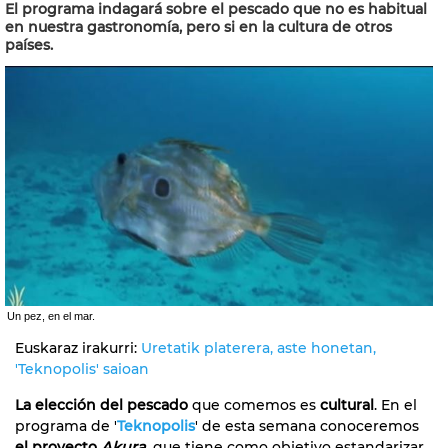
El programa indagará sobre el pescado que no es habitual
en nuestra gastronomía, pero si en la cultura de otros
países.
Un pez, en el mar.
Euskaraz irakurri:
Uretatik platerera, aste honetan,
'Teknopolis' saioan
La elección del pescado
que comemos es
cultural
. En el
programa de '
Teknopolis
' de esta semana conoceremos
el proyecto
Akura,
que tiene como objetivo estandarizar