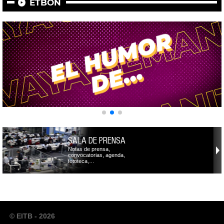
ETBON
SALA DE PRENSA
Notas de prensa,
convocatorias, agenda,
fototeca,…
© EITB - 2026