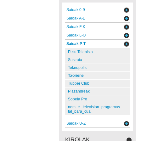
Saioak 0-9
Saioak A-E
Saioak F-K
Saioak L-O
Saioak P-T
Piztu Telebista
Sustraia
Teknopolis
Txoriene
Tupper Club
Plazandreak
Sopela Pro
nom_cl_television_programas_
tal_para_cual
Saioak U-Z
KIROLAK