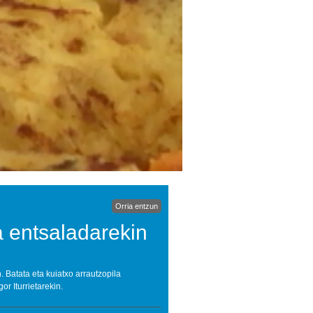
Orria entzun
a entsaladarekin
 Batata eta kuiatxo arrautzopila
r Iturrietarekin.