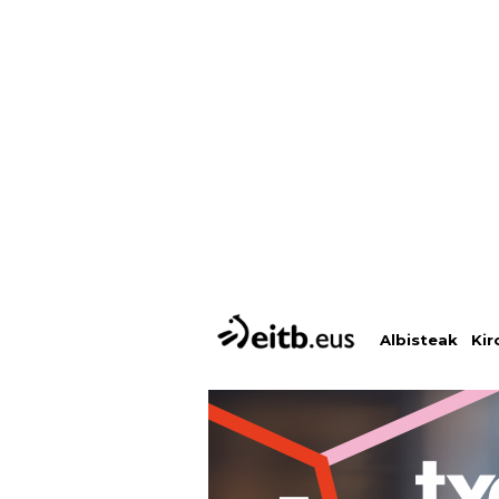
Albisteak
Kir