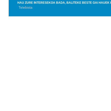
HAU ZURE INTERESEKOA BADA, BALITEKE BESTE GAI HAUEK 
Telebista