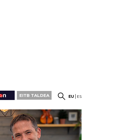
EITB TALDEA
EU
ES