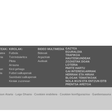
GAZTEA
TEAK:
KIROLAK:
BIDEO MULTIMEDIA
EGURALDIA
tatea
Futbola
Bideoak
TRAFIKOA
ia
Txirrindularitza
Argazkiak
HAUTESKUNDEAK
Pilota
Audioak
ZOZKETAK DOAN
LOTERIA
Arrauna
PARTE HARTU
ran
Kirol gehiago
GAI INTERESGARRIAK
ia
Futbol sailkapenak
HERRIAK ETA HIRIAK
Saskibaloi sailkapenak
BLOGAK TEMATIKOAK
Kirolak zuzenean
NOLA IKUSI ETA ENTZUN EITB
PRENTSA ARETOA
sun Ataria
-
Lege Oharra
-
Cookien erabilera
-
Cookien konfigurazioa
-
Gardentasuna