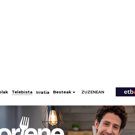
ZUZENEAN
Telebista
Besteak
olak
Irratia