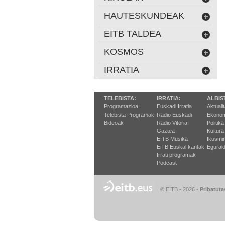
HAUTESKUNDEAK
EITB TALDEA
KOSMOS
IRRATIA
TELEBISTA:
IRRATIA:
ALBIS
Programazioa
Euskadi Irratia
Aktuali
Telebista Programak
Radio Euskadi
Ekonom
Bideoak
Radio Vitoria
Politika
Gaztea
Kultura
EITB Musika
Ikusmi
EiTB Euskal kantak
Egurald
Irrati programak
Podcast
© EITB - 2026
-
Pribatuta