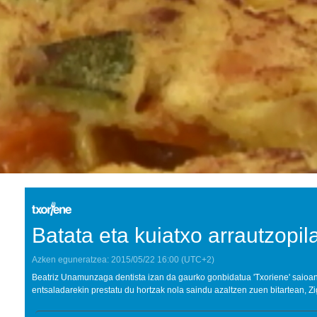
Batata eta kuiatxo arrautzopil
Azken eguneratzea:
2015/05/22
16:00
(UTC+2)
Beatriz Unamunzaga dentista izan da gaurko gonbidatua 'Txoriene' saioan.
entsaladarekin prestatu du hortzak nola saindu azaltzen zuen bitartean, Zigo