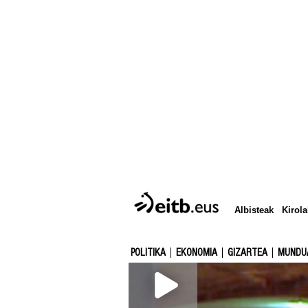
Albisteak
Kirola
POLITIKA
EKONOMIA
GIZARTEA
MUNDU