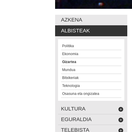
AZKENA
ALBISTEAK
Politika
Ekonomia
Gizartea
Mundua
Bitxikeriak
Teknologia
Osasuna eta ongizatea
KULTURA
EGURALDIA
TELEBISTA