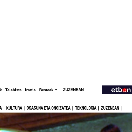
ZUZENEAN
Telebista
Besteak
k
Irratia
A
KULTURA
OSASUNA ETA ONGIZATEA
TEKNOLOGIA
ZUZENEAN