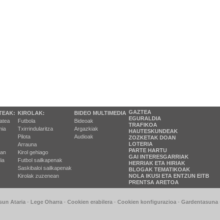
GAZTEA
TEAK:
KIROLAK:
BIDEO MULTIMEDIA
EGURALDIA
tatea
Futbola
Bideoak
TRAFIKOA
ia
Txirrindularitza
Argazkiak
HAUTESKUNDEAK
Pilota
Audioak
ZOZKETAK DOAN
LOTERIA
Arrauna
PARTE HARTU
ran
Kirol gehiago
GAI INTERESGARRIAK
ia
Futbol sailkapenak
HERRIAK ETA HIRIAK
Saskibaloi sailkapenak
BLOGAK TEMATIKOAK
Kirolak zuzenean
NOLA IKUSI ETA ENTZUN EITB
PRENTSA ARETOA
sun Ataria
-
Lege Oharra
-
Cookien erabilera
-
Cookien konfigurazioa
-
Gardentasuna