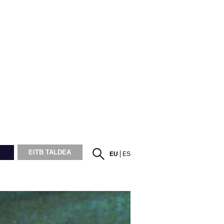
EITB TALDEA
EU
ES