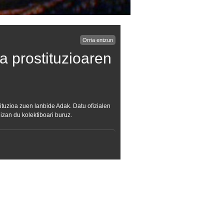
Orria entzun
a prostituzioaren
tituzioa zuen lanbide Adak. Datu ofizialen
izan du kolektiboari buruz.