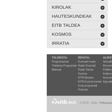
KIROLAK
HAUTESKUNDEAK
EITB TALDEA
KOSMOS
IRRATIA
TELEBISTA:
IRRATIA:
ALBIS
Programazioa
Euskadi Irratia
Aktuali
Telebista Programak
Radio Euskadi
Ekonom
Bideoak
Radio Vitoria
Politika
Gaztea
Kultura
EITB Musika
Ikusmi
EiTB Euskal kantak
Egurald
Irrati programak
Podcast
© EITB - 2026
-
Pribatuta