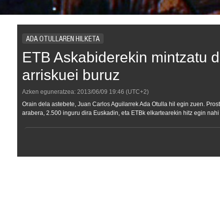
ADA OTULLAREN HILKETA
ETB Askabiderekin mintzatu d
arriskuei buruz
Azken eguneratzea:
2013/06/09
19:46
(UTC+2)
Orain dela astebete, Juan Carlos Aguilarrek Ada Otulla hil egin zuen. Pros
arabera, 2.500 inguru dira Euskadin, eta ETBk elkartearekin hitz egin nahi 