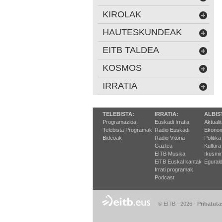
KIROLAK
HAUTESKUNDEAK
EITB TALDEA
KOSMOS
IRRATIA
TELEBISTA:
IRRATIA:
ALBIS
Programazioa
Euskadi Irratia
Aktuali
Telebista Programak
Radio Euskadi
Ekonom
Bideoak
Radio Vitoria
Politika
Gaztea
Kultura
EITB Musika
Ikusmi
EiTB Euskal kantak
Egurald
Irrati programak
Podcast
© EITB - 2026
-
Pribatuta