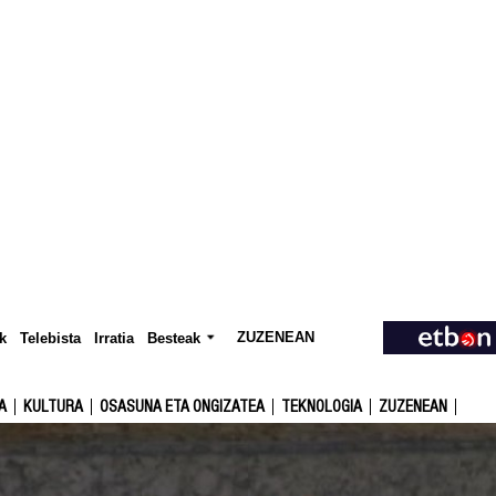
ZUZENEAN
Telebista
Besteak
k
Irratia
A
KULTURA
OSASUNA ETA ONGIZATEA
TEKNOLOGIA
ZUZENEAN