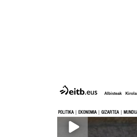
Albisteak
Kirola
POLITIKA
EKONOMIA
GIZARTEA
MUNDU