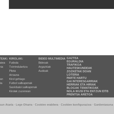
GAZTEA
TEAK:
KIROLAK:
BIDEO MULTIMEDIA
EGURALDIA
tatea
Futbola
Bideoak
TRAFIKOA
ia
Txirrindularitza
Argazkiak
HAUTESKUNDEAK
Pilota
Audioak
ZOZKETAK DOAN
LOTERIA
Arrauna
PARTE HARTU
ran
Kirol gehiago
GAI INTERESGARRIAK
ia
Futbol sailkapenak
HERRIAK ETA HIRIAK
Saskibaloi sailkapenak
BLOGAK TEMATIKOAK
Kirolak zuzenean
NOLA IKUSI ETA ENTZUN EITB
PRENTSA ARETOA
sun Ataria
-
Lege Oharra
-
Cookien erabilera
-
Cookien konfigurazioa
-
Gardentasuna