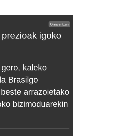
Orria entzun
n prezioak igoko
 gero, kaleko
la Brasilgo
 beste arrazoietako
oko bizimoduarekin