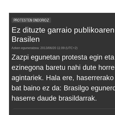
PROTESTEN ONDORIOZ
Ez dituzte garraio publikoare
Brasilen
Azken eguneratzea:
2013/06/20
11:09
(UTC+2)
Zazpi egunetan protesta egin eta
ezinegona baretu nahi dute horre
agintariek. Hala ere, haserrerako
bat baino ez da: Brasilgo eguner
haserre daude brasildarrak.