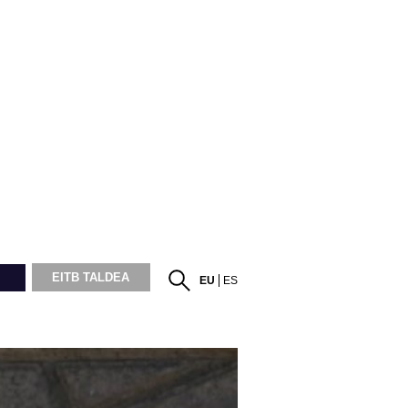
EITB TALDEA
EU
ES