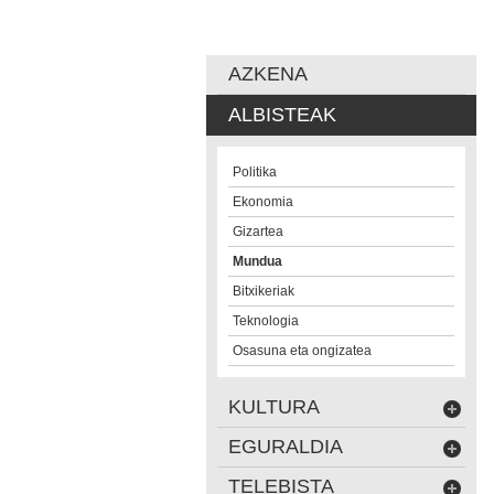
AZKENA
ALBISTEAK
Politika
Ekonomia
Gizartea
Mundua
Bitxikeriak
Teknologia
Osasuna eta ongizatea
KULTURA
EGURALDIA
TELEBISTA