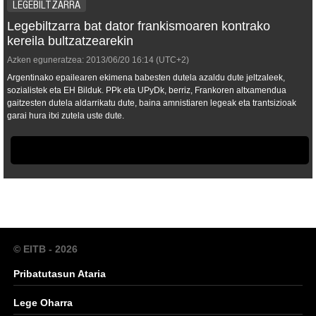
LEGEBILTZARRA
Legebiltzarra bat dator frankismoaren kontrako
kereila bultzatzearekin
Azken eguneratzea:
2013/06/20
16:14
(UTC+2)
Argentinako epailearen ekimena babesten dutela azaldu dute jeltzaleek,
sozialistek eta EH Bilduk. PPk eta UPyDk, berriz, Frankoren altxamendua
gaitzesten dutela aldarrikatu dute, baina amnistiaren legeak eta trantsizioak
garai hura itxi zutela uste dute.
© EITB - 2026
Pribatutasun Ataria
Lege Oharra