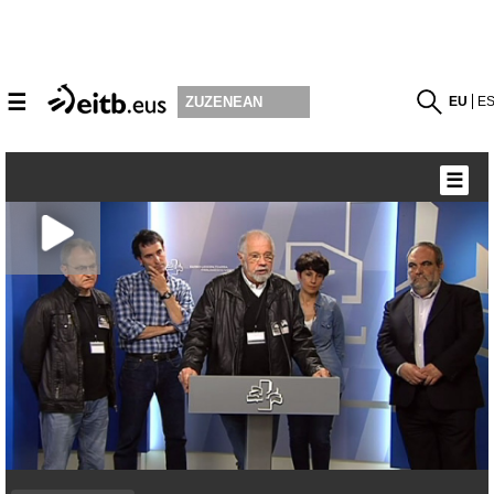
☰
EU
E
ZUZENEAN
☰