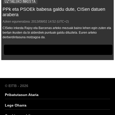
UZTAILEKO INKESTA
PPk eta PSOEk babesa galdu dute, CISen datuen
arabera
Azken eguneratzea:
2013/08/02
14:52
(UTC+2)
CISeko inkesta Rajoy eta Barcenas arteko mezuak baino lehen egin zuten eta
bertan ikusten da bi alderdiek puntuak galdu dituztela. Euren arteko
derberdintasuna motzagoa da.
© EITB - 2026
Pribatutasun Ataria
Lege Oharra