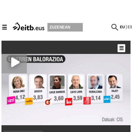
☰
EU
E
ZUZENEAN
☰