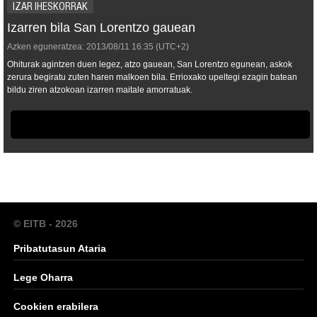
IZAR IHESKORRAK
Izarren bila San Lorentzo gauean
Azken eguneratzea:
2013/08/11
16:35
(UTC+2)
Ohiturak agintzen duen legez, atzo gauean, San Lorentzo egunean, askok
zerura begiratu zuten haren malkoen bila. Errioxako upeltegi ezagin batean
bildu ziren atzokoan izarren maitale amorratuak.
© EITB - 2026
Pribatutasun Ataria
Lege Oharra
Cookien erabilera