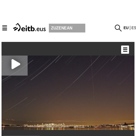
☰
EU
E
ZUZENEAN
☰