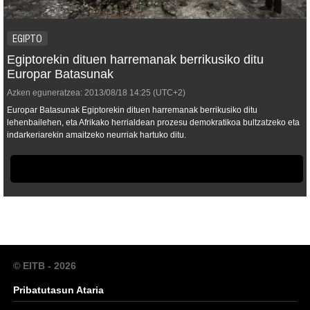
EGIPTO
Egiptorekin dituen harremanak berrikusiko ditu
Europar Batasunak
Azken eguneratzea:
2013/08/18
14:25
(UTC+2)
Europar Batasunak Egiptorekin dituen harremanak berrikusiko ditu
lehenbailehen, eta Afrikako herrialdean prozesu demokratikoa bultzatzeko eta
indarkeriarekin amaitzeko neurriak hartuko ditu.
© EITB - 2026
Pribatutasun Ataria