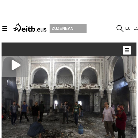
☰
EU
E
ZUZENEAN
☰