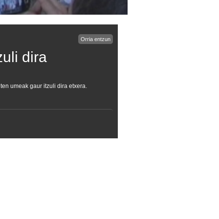
Orria entzun
uli dira
en umeak gaur itzuli dira etxera.