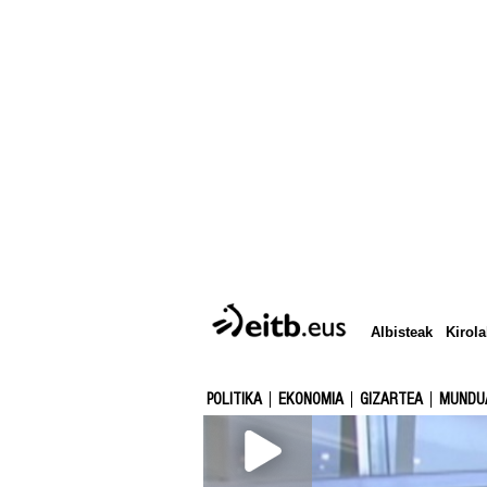
Albisteak
Kirola
POLITIKA
EKONOMIA
GIZARTEA
MUNDU