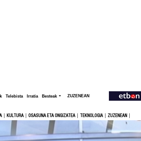
ZUZENEAN
Telebista
Besteak
k
Irratia
A
KULTURA
OSASUNA ETA ONGIZATEA
TEKNOLOGIA
ZUZENEAN