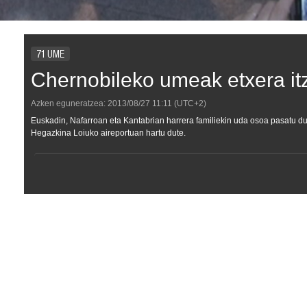
71 UME
Chernobileko umeak etxera itz
Azken eguneratzea:
2013/08/27
11:11
(UTC+2)
Euskadin, Nafarroan eta Kantabrian harrera familiekin uda osoa pasatu dut
Hegazkina Loiuko aireportuan hartu dute.