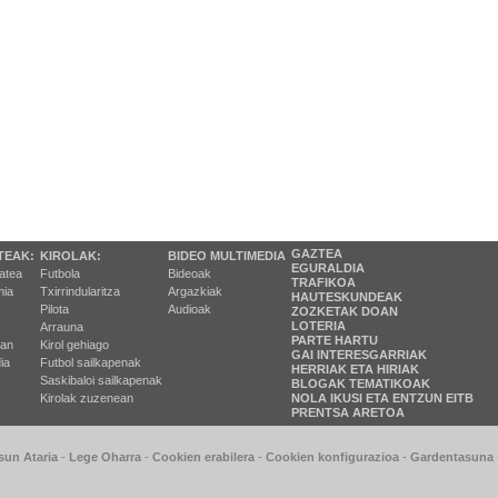
GAZTEA
TEAK:
KIROLAK:
BIDEO MULTIMEDIA
EGURALDIA
tatea
Futbola
Bideoak
TRAFIKOA
ia
Txirrindularitza
Argazkiak
HAUTESKUNDEAK
Pilota
Audioak
ZOZKETAK DOAN
LOTERIA
Arrauna
PARTE HARTU
ran
Kirol gehiago
GAI INTERESGARRIAK
ia
Futbol sailkapenak
HERRIAK ETA HIRIAK
Saskibaloi sailkapenak
BLOGAK TEMATIKOAK
Kirolak zuzenean
NOLA IKUSI ETA ENTZUN EITB
PRENTSA ARETOA
sun Ataria
-
Lege Oharra
-
Cookien erabilera
-
Cookien konfigurazioa
-
Gardentasuna