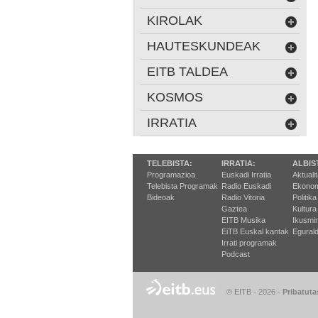
KIROLAK
HAUTESKUNDEAK
EITB TALDEA
KOSMOS
IRRATIA
TELEBISTA:
IRRATIA:
ALBIS
Programazioa
Euskadi Irratia
Aktuali
Telebista Programak
Radio Euskadi
Ekonom
Bideoak
Radio Vitoria
Politika
Gaztea
Kultura
EITB Musika
Ikusmi
EiTB Euskal kantak
Egurald
Irrati programak
Podcast
© EITB - 2026
-
Pribatuta