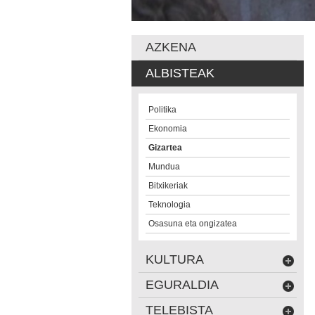
AZKENA
ALBISTEAK
Politika
Ekonomia
Gizartea
Mundua
Bitxikeriak
Teknologia
Osasuna eta ongizatea
KULTURA
EGURALDIA
TELEBISTA