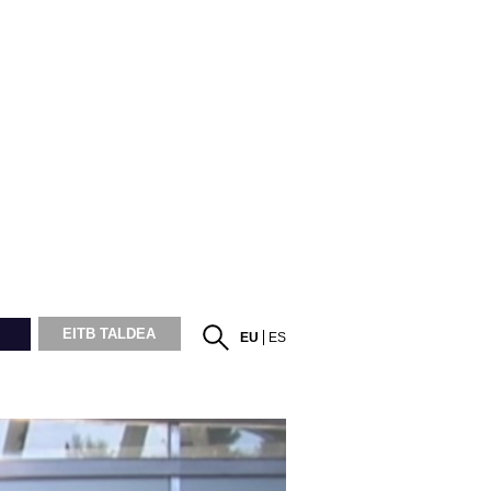
EITB TALDEA
EU
ES