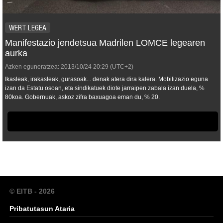
WERT LEGEA
Manifestazio jendetsua Madrilen LOMCE legearen
aurka
Azken eguneratzea:
2013/10/24
20:29
(UTC+2)
Ikasleak, irakasleak, gurasoak... denak atera dira kalera. Mobilizazio eguna
izan da Estatu osoan, eta sindikatuek diote jarraipen zabala izan duela, %
80koa. Gobernuak, askoz zifra baxuagoa eman du, % 20.
© EITB - 2026
Pribatutasun Ataria