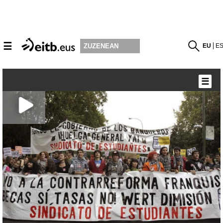
☰
EU
E
ZUZENEAN
☰