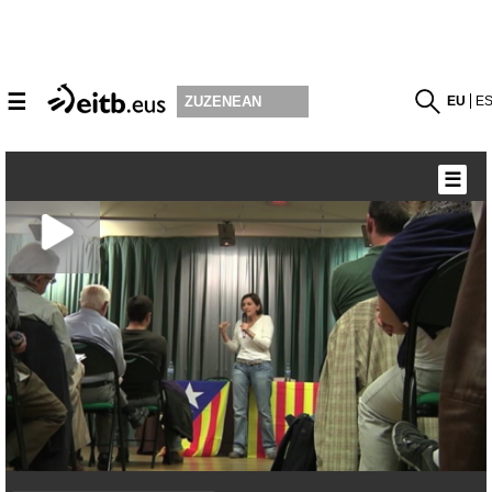
☰
EU
E
ZUZENEAN
☰