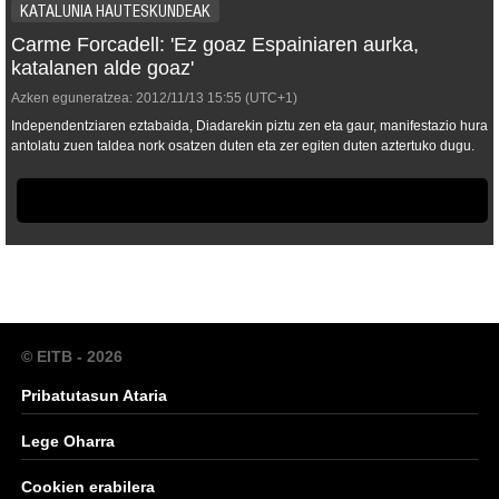
KATALUNIA HAUTESKUNDEAK
Carme Forcadell: 'Ez goaz Espainiaren aurka,
katalanen alde goaz'
Azken eguneratzea:
2012/11/13
15:55
(UTC+1)
Independentziaren eztabaida, Diadarekin piztu zen eta gaur, manifestazio hura
antolatu zuen taldea nork osatzen duten eta zer egiten duten aztertuko dugu.
© EITB - 2026
Pribatutasun Ataria
Lege Oharra
Cookien erabilera