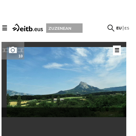
☰
EU
ES
ZUZENEAN
☰
10