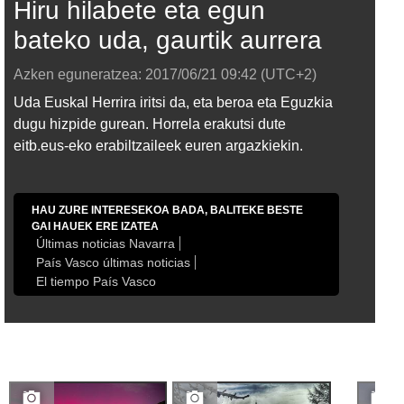
Hiru hilabete eta egun
bateko uda, gaurtik aurrera
Azken eguneratzea:
2017/06/21
09:42
(UTC+2)
Uda Euskal Herrira iritsi da, eta beroa eta Eguzkia
dugu hizpide gurean. Horrela erakutsi dute
eitb.eus-eko erabiltzaileek euren argazkiekin.
HAU ZURE INTERESEKOA BADA, BALITEKE BESTE
GAI HAUEK ERE IZATEA
Últimas noticias Navarra
País Vasco últimas noticias
El tiempo País Vasco