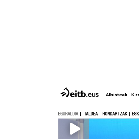
Albisteak
Kir
EGURALDIA
TALDEA
HONDARTZAK
ESK