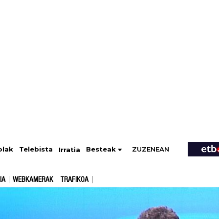
ZUZENEAN
Telebista
Besteak
olak
Irratia
IA
WEBKAMERAK
TRAFIKOA