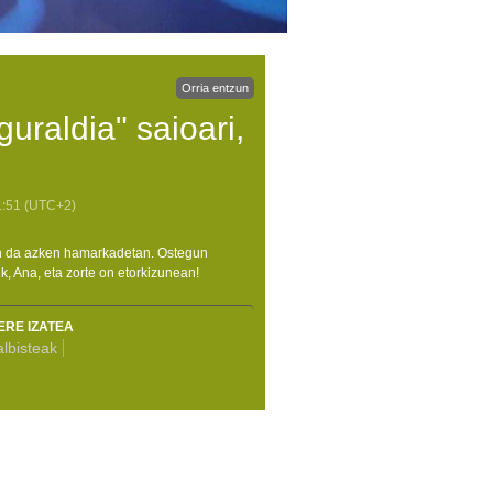
Orria entzun
uraldia" saioari,
1:51
(UTC+2)
an da azken hamarkadetan. Ostegun
, Ana, eta zorte on etorkizunean!
ERE IZATEA
lbisteak