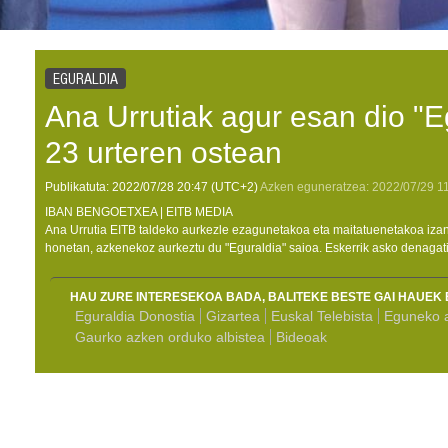
EGURALDIA
Ana Urrutiak agur esan dio "Eg
23 urteren ostean
Publikatuta:
2022/07/28
20:47
(UTC+2)
Azken eguneratzea:
2022/07/29
1
IBAN BENGOETXEA | EITB MEDIA
Ana Urrutia EITB taldeko aurkezle ezagunetakoa eta maitatuenetakoa iz
honetan, azkenekoz aurkeztu du "Eguraldia" saioa. Eskerrik asko denagatik
HAU ZURE INTERESEKOA BADA, BALITEKE BESTE GAI HAUEK 
Eguraldia Donostia
Gizartea
Euskal Telebista
Eguneko a
Gaurko azken orduko albistea
Bideoak