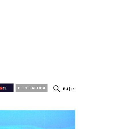
EITB TALDEA
EU
ES