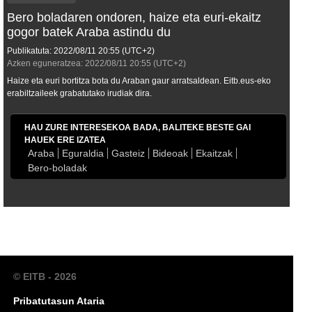
Bero boladaren ondoren, haize eta euri-ekaitz
gogor batek Araba astindu du
Publikatuta:
2022/08/11
20:55
(UTC+2)
Azken eguneratzea:
2022/08/11
20:55
(UTC+2)
Haize eta euri bortitza bota du Araban gaur arratsaldean. Eitb.eus-eko
erabiltzaileek grabatutako irudiak dira.
HAU ZURE INTERESEKOA BADA, BALITEKE BESTE GAI
HAUEK ERE IZATEA
Araba
Eguraldia
Gasteiz
Bideoak
Ekaitzak
Bero-boladak
© EITB - 2026
Pribatutasun Ataria