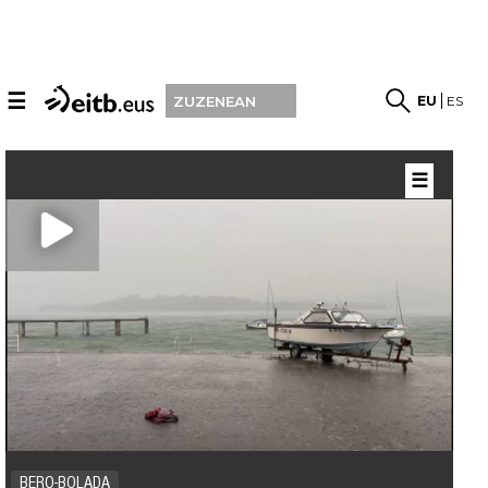
☰
EU
ES
ZUZENEAN
☰
BERO-BOLADA